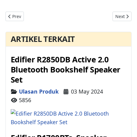
Previous article: FX-AUDIO TUBE-03 Preamplifier HiFi Audio 
Next artic
Prev
Next
ARTIKEL TERKAIT
Edifier R2850DB Active 2.0
Bluetooth Bookshelf Speaker
Set
Details
Ulasan Produk
03 May 2024
5856