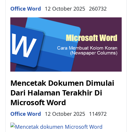
Details
Office Word
12 October 2025
260732
Mencetak Dokumen Dimulai
Dari Halaman Terakhir Di
Microsoft Word
Details
Office Word
12 October 2025
114972