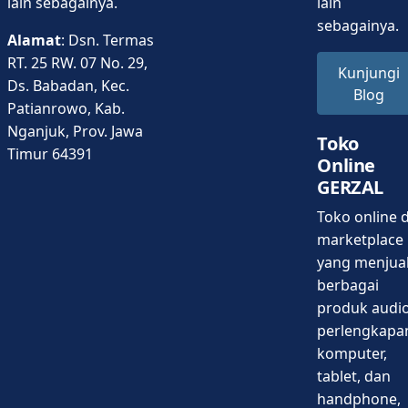
lain sebagainya.
lain
sebagainya.
Alamat
: Dsn. Termas
RT. 25 RW. 07 No. 29,
Kunjungi
Ds. Babadan, Kec.
Blog
Patianrowo, Kab.
Nganjuk, Prov. Jawa
Toko
Timur 64391
Online
GERZAL
Toko online d
marketplace
yang menjua
berbagai
produk audio
perlengkapa
komputer,
tablet, dan
handphone,