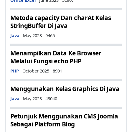
Metoda capacity Dan charAt Kelas
StringBuffer Di Java
Details
Java
May 2023
9465
Menampilkan Data Ke Browser
Melalui Fungsi echo PHP
Details
PHP
October 2025
8901
Menggunakan Kelas Graphics Di Java
Details
Java
May 2023
43040
Petunjuk Menggunakan CMS Joomla
Sebagai Platform Blog