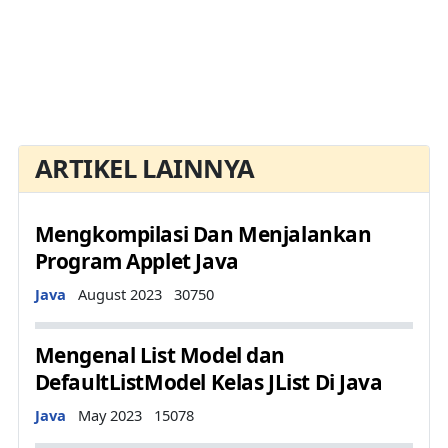
ARTIKEL LAINNYA
Mengkompilasi Dan Menjalankan
Program Applet Java
Details
Java
August 2023
30750
Mengenal List Model dan
DefaultListModel Kelas JList Di Java
Details
Java
May 2023
15078