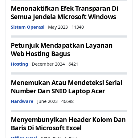
Menonaktifkan Efek Transparan Di
Semua Jendela Microsoft Windows
Details
Sistem Operasi
May 2023
11340
Petunjuk Mendapatkan Layanan
Web Hosting Bagus
Details
Hosting
December 2024
6421
Menemukan Atau Mendeteksi Serial
Number Dan SNID Laptop Acer
Details
Hardware
June 2023
46698
Menyembunyikan Header Kolom Dan
Baris Di Microsoft Excel
Details
Office Excel
June 2023
52967