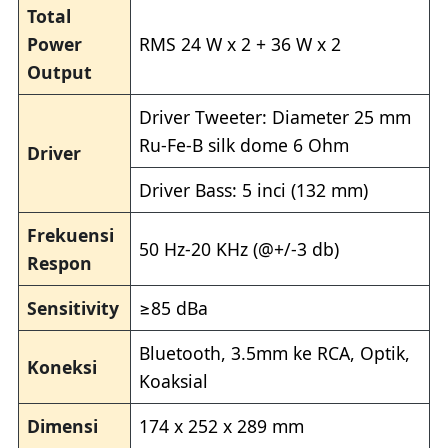
Total
Power
RMS 24 W x 2 + 36 W x 2
Output
Driver Tweeter: Diameter 25 mm
Ru-Fe-B silk dome 6 Ohm
Driver
Driver Bass: 5 inci (132 mm)
Frekuensi
50 Hz-20 KHz (@+/-3 db)
Respon
Sensitivity
≥85 dBa
Bluetooth, 3.5mm ke RCA, Optik,
Koneksi
Koaksial
Dimensi
174 x 252 x 289 mm