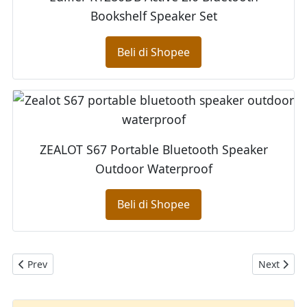
Bookshelf Speaker Set
Beli di Shopee
ZEALOT S67 Portable Bluetooth Speaker
Outdoor Waterproof
Beli di Shopee
Previous article: Edifier T5, Subwoofer Aktif Bertenaga Dengan
Next artic
Prev
Next