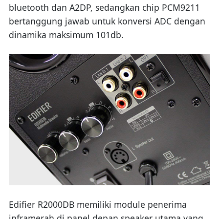
bluetooth dan A2DP, sedangkan chip PCM9211
bertanggung jawab untuk konversi ADC dengan
dinamika maksimum 101db.
Edifier R2000DB memiliki module penerima
inframerah di panel depan speaker utama yang