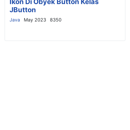
Ikon Di Obyek Button Kelas
JButton
Details
Java
May 2023
8350