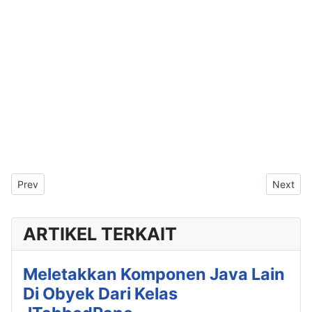
Previous article: Membuat Popup (Context) Menu Di Pemrogram
Next art
Prev
Next
ARTIKEL TERKAIT
Meletakkan Komponen Java Lain
Di Obyek Dari Kelas