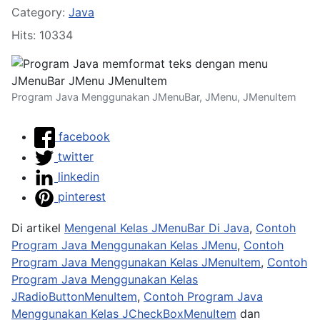
Details
Category:
Java
Hits: 10334
Program Java Menggunakan JMenuBar, JMenu, JMenuItem
facebook
twitter
linkedin
pinterest
Di artikel
Mengenal Kelas JMenuBar Di Java
,
Contoh
Program Java Menggunakan Kelas JMenu
,
Contoh
Program Java Menggunakan Kelas JMenuItem
,
Contoh
Program Java Menggunakan Kelas
JRadioButtonMenuItem
,
Contoh Program Java
Menggunakan Kelas JCheckBoxMenuItem
dan