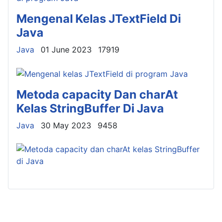
Mengenal Kelas JTextField Di
Java
Details
Java
01 June 2023
17919
Metoda capacity Dan charAt
Kelas StringBuffer Di Java
Details
Java
30 May 2023
9458