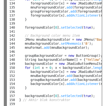
134

        foregroundColor[x] = 
new
 JRadioButtonMen
135

        mnuForegroundColor.
add
(foregroundColor[x
136

        groupForegroundColor.
add
(foregroundColor
137

        foregroundColor[x].
addActionListener
(rad
138

     }

139

140

     foregroundColor[
0
].
setSelected
(
true
);

141

142

// Background color menu item
143

     JMenu mnuBackgroundColor = 
new
 JMenu(
"Back
144

     mnuBackgroundColor.
setMnemonic
(
'B'
);

145

     mnuFormat.
add
(mnuBackgroundColor);

146

147

     groupBackgroundColor = 
new
 ButtonGroup();

148

     String backgroundColorName[] = {
"Yellow"
, 
149

     backgroundColor = 
new
 JRadioButtonMenuItem
150

for
 (
int
 x = 
0
; x < backgroundColor.
length
151

        backgroundColor[x] = 
new
 JRadioButtonMen
152

        mnuBackgroundColor.
add
(backgroundColor[x
153

        groupBackgroundColor.
add
(backgroundColor
154

        backgroundColor[x].
addActionListener
(rad
155

     }

156

157

     backgroundColor[
0
].
setSelected
(
true
);

158

  } 
// Akhir blok konstruktor
159
