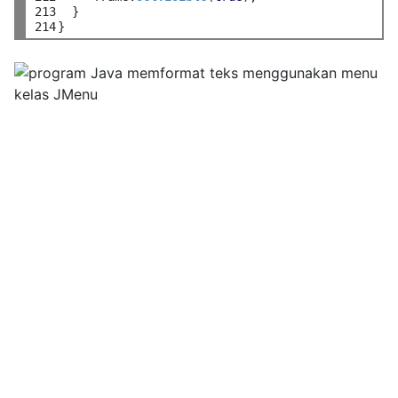
213

  }

214