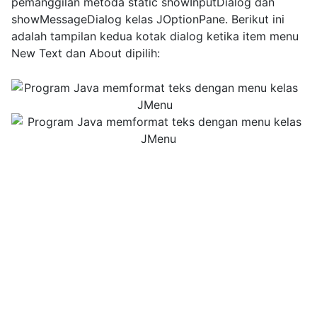
pemanggilan metoda static showInputDialog dan
showMessageDialog kelas JOptionPane. Berikut ini
adalah tampilan kedua kotak dialog ketika item menu
New Text dan About dipilih: