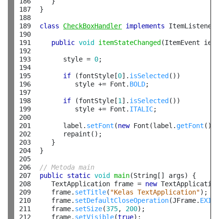
186

     }

187

  }

188

189

class
CheckBoxHandler
implements
 ItemListener 
190

191

public
void
itemStateChanged
(ItemEvent ie) 
192

193

        style = 
0
;

194

195

if
 (fontStyle[
0
].
isSelected
())

196

           style += Font.
BOLD
;

197

198

if
 (fontStyle[
1
].
isSelected
())

199

           style += Font.
ITALIC
;

200

201

        label.
setFont
(
new
 Font(label.
getFont
().
202

        repaint();

203

     }

204

  }

205

206

// Metoda main
207

public
static
void
main
(String[] args) {

208

     TextApplication frame = 
new
 TextApplication
209

     frame.
setTitle
(
"Kelas TextApplication"
);

210

     frame.
setDefaultCloseOperation
(JFrame.
EXIT
211

     frame.
setSize
(
375
, 
200
);

212

     frame.
setVisible
(
true
);
