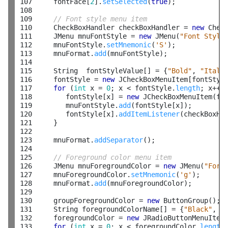
107

     fontFace[
2
].
setSelected
(
true
);

108

109

// Font style menu item
110

     CheckBoxHandler checkBoxHandler = 
new
 Check
111

     JMenu mnuFontStyle = 
new
 JMenu(
"Font Style
112

     mnuFontStyle.
setMnemonic
(
'S'
);

113

     mnuFormat.
add
(mnuFontStyle);

114

115

     String  fontStyleValue[] = {
"Bold"
, 
"Itali
116

     fontStyle = 
new
 JCheckBoxMenuItem[fontStyl
117

for
 (
int
 x = 
0
; x < fontStyle.
length
; x++) 
118

        fontStyle[x] = 
new
 JCheckBoxMenuItem(fon
119

        mnuFontStyle.
add
(fontStyle[x]);

120

        fontStyle[x].
addItemListener
(checkBoxHan
121

     }

122

123

     mnuFormat.
addSeparator
();

124

125

// Foreground color menu item
126

     JMenu mnuForegroundColor = 
new
 JMenu(
"Fore
127

     mnuForegroundColor.
setMnemonic
(
'g'
);

128

     mnuFormat.
add
(mnuForegroundColor);

129

130

     groupForegroundColor = 
new
 ButtonGroup();

131

     String foregroundColorName[] = {
"Black"
, 
"
132

     foregroundColor = 
new
 JRadioButtonMenuItem
133

for
 (
int
 x = 
0
; x < foregroundColor.
length