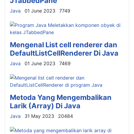
JTabbedPane
Details
Java
01 June 2023
7749
Mengenal List cell renderer dan
DefaultListCellRenderer Di Java
Details
Java
01 June 2023
7469
Metoda Yang Mengembalikan
Larik (Array) Di Java
Details
Java
31 May 2023
20484