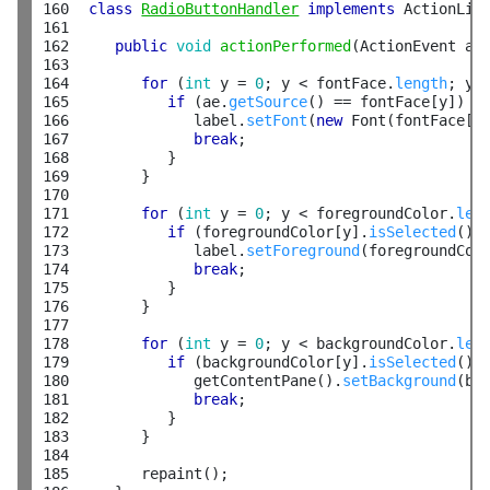
160

class
RadioButtonHandler
implements
 ActionList
161

162

public
void
actionPerformed
(ActionEvent ae)
163

164

for
 (
int
 y = 
0
; y < fontFace.
length
; y++
165

if
 (ae.
getSource
() == fontFace[y]) {

166

              label.
setFont
(
new
 Font(fontFace[y
167

break
;

168

           }

169

        }

170

171

for
 (
int
 y = 
0
; y < foregroundColor.
len
172

if
 (foregroundColor[y].
isSelected
()) 
173

              label.
setForeground
(foregroundColo
174

break
;

175

           }

176

        }

177

178

for
 (
int
 y = 
0
; y < backgroundColor.
len
179

if
 (backgroundColor[y].
isSelected
()) 
180

              getContentPane().
setBackground
(ba
181

break
;

182

           }

183

        }

184

185

        repaint();
