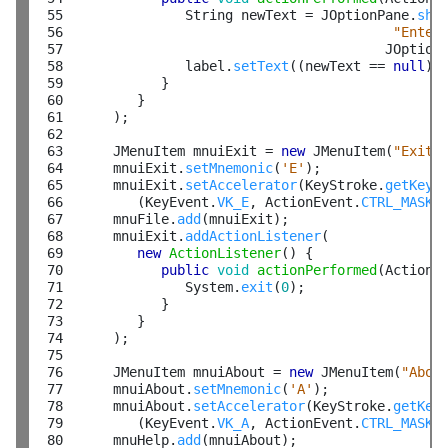
 55

               String newText = JOptionPane.
sho
 56

"Enter
 57

                                        JOption
 58

               label.
setText
((newText == 
null
) 
 59

            }

 60

         }

 61

      );

 62

 63

      JMenuItem mnuiExit = 
new
 JMenuItem(
"Exit"
)
 64

      mnuiExit.
setMnemonic
(
'E'
);

 65

      mnuiExit.
setAccelerator
(KeyStroke.
getKeyS
 66

         (KeyEvent.
VK_E
, ActionEvent.
CTRL_MASK
))
 67

      mnuFile.
add
(mnuiExit);

 68

      mnuiExit.
addActionListener
(

 69

new
ActionListener
() {

 70

public
void
actionPerformed
(ActionEv
 71

               System.
exit
(
0
);

 72

            }

 73

         }

 74

      );

 75

 76

      JMenuItem mnuiAbout = 
new
 JMenuItem(
"Abou
 77

      mnuiAbout.
setMnemonic
(
'A'
);

 78

      mnuiAbout.
setAccelerator
(KeyStroke.
getKey
 79

         (KeyEvent.
VK_A
, ActionEvent.
CTRL_MASK
))
 80

      mnuHelp.
add
(mnuiAbout);
