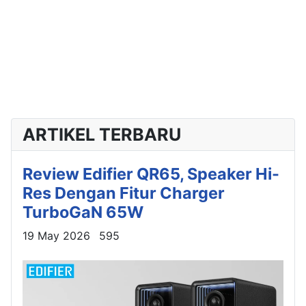
ARTIKEL TERBARU
Review Edifier QR65, Speaker Hi-
Res Dengan Fitur Charger
TurboGaN 65W
Details
19 May 2026
595