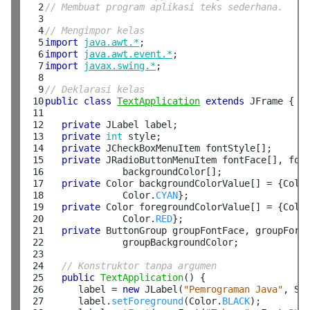
  2

// Membuat program aplikasi teks sederhana.
  3

  4

// Mengimpor kelas
  5

import
java.awt.*
  6

import
java.awt.event.*
  7

import
javax.swing.*
;

  8

  9

// Deklarasi kelas
 10

public
class
TextApplication
extends
 JFrame {

 11

 12

private
 JLabel label;

 13

private
int
 style;

 14

private
 JCheckBoxMenuItem fontStyle[];

 15

private
 JRadioButtonMenuItem fontFace[], fore
 16

              backgroundColor[];

 17

private
 Color backgroundColorValue[] = {Colo
 18

              Color.
CYAN
};

 19

private
 Color foregroundColorValue[] = {Colo
 20

              Color.
RED
};

 21

private
 ButtonGroup groupFontFace, groupForeg
 22

              groupBackgroundColor; 

 23

 24

// Konstruktor tanpa argumen
 25

public
TextApplication
() {

 26

      label = 
new
 JLabel(
"Pemrograman Java"
, Sw
 27

      label.
setForeground
(Color.
BLACK
);
