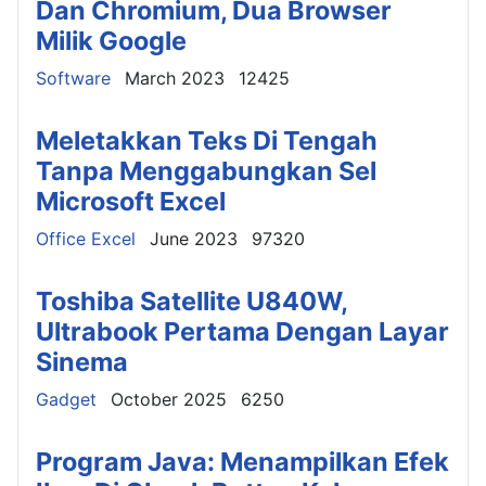
Dan Chromium, Dua Browser
Milik Google
Details
Software
March 2023
12425
Meletakkan Teks Di Tengah
Tanpa Menggabungkan Sel
Microsoft Excel
Details
Office Excel
June 2023
97320
Toshiba Satellite U840W,
Ultrabook Pertama Dengan Layar
Sinema
Details
Gadget
October 2025
6250
Program Java: Menampilkan Efek