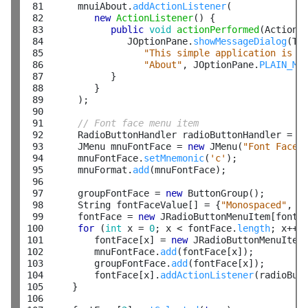
 81

      mnuiAbout.
addActionListener
(

 82

new
ActionListener
() {

 83

public
void
actionPerformed
(ActionEv
 84

               JOptionPane.
showMessageDialog
(Te
 85

"This simple application is a
 86

"About"
, JOptionPane.
PLAIN_ME
 87

            }

 88

         }

 89

      );

 90

 91

// Font face menu item
 92

      RadioButtonHandler radioButtonHandler = 
n
 93

      JMenu mnuFontFace = 
new
 JMenu(
"Font Face"
)
 94

      mnuFontFace.
setMnemonic
(
'c'
);

 95

      mnuFormat.
add
(mnuFontFace);

 96

 97

      groupFontFace = 
new
 ButtonGroup();

 98

      String fontFaceValue[] = {
"Monospaced"
, 
"
 99

      fontFace = 
new
 JRadioButtonMenuItem[fontF
100

for
 (
int
 x = 
0
; x < fontFace.
length
; x++) 
101

         fontFace[x] = 
new
 JRadioButtonMenuItem(
102

         mnuFontFace.
add
(fontFace[x]);

103

         groupFontFace.
add
(fontFace[x]);

104

         fontFace[x].
addActionListener
(radioButt
105

     }

106
