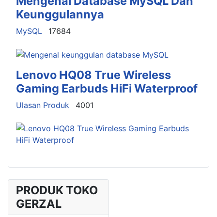
Mengenal Database MySQL Dan
Keunggulannya
Details
MySQL
17684
Lenovo HQ08 True Wireless
Gaming Earbuds HiFi Waterproof
Details
Ulasan Produk
4001
PRODUK TOKO
GERZAL