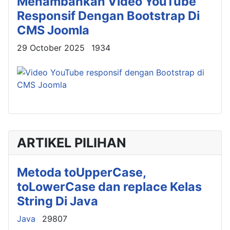
Menambahkan Video YouTube
Responsif Dengan Bootstrap Di
CMS Joomla
Details
29 October 2025
1934
ARTIKEL PILIHAN
Metoda toUpperCase,
toLowerCase dan replace Kelas
String Di Java
Details
Java
29807