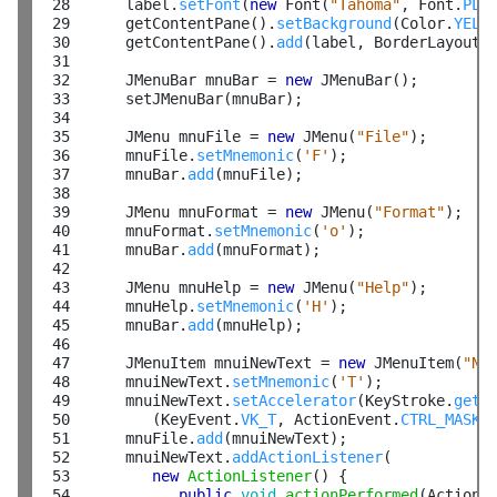
 28

      label.
setFont
(
new
 Font(
"Tahoma"
, Font.
PLA
 29

      getContentPane().
setBackground
(Color.
YELL
 30

      getContentPane().
add
(label, BorderLayout.
 31

 32

      JMenuBar mnuBar = 
new
 JMenuBar();

 33

      setJMenuBar(mnuBar);

 34

 35

      JMenu mnuFile = 
new
 JMenu(
"File"
);

 36

      mnuFile.
setMnemonic
(
'F'
);

 37

      mnuBar.
add
(mnuFile);

 38

 39

      JMenu mnuFormat = 
new
 JMenu(
"Format"
);

 40

      mnuFormat.
setMnemonic
(
'o'
);

 41

      mnuBar.
add
(mnuFormat);

 42

 43

      JMenu mnuHelp = 
new
 JMenu(
"Help"
);

 44

      mnuHelp.
setMnemonic
(
'H'
);

 45

      mnuBar.
add
(mnuHelp);

 46

 47

      JMenuItem mnuiNewText = 
new
 JMenuItem(
"Ne
 48

      mnuiNewText.
setMnemonic
(
'T'
);

 49

      mnuiNewText.
setAccelerator
(KeyStroke.
getK
 50

         (KeyEvent.
VK_T
, ActionEvent.
CTRL_MASK
))
 51

      mnuFile.
add
(mnuiNewText);

 52

      mnuiNewText.
addActionListener
(

 53

new
ActionListener
() {

 54

public
void
actionPerformed
(ActionEv