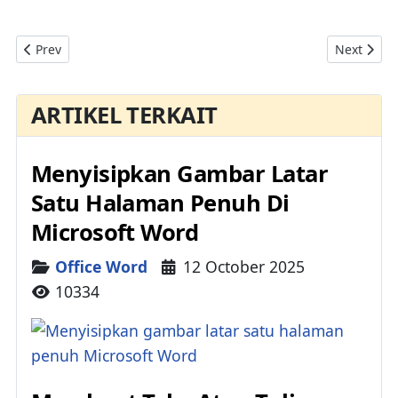
Previous article: Mengubah Gambar Di Dokumen Microsoft Wo
Next artic
Prev
Next
ARTIKEL TERKAIT
Menyisipkan Gambar Latar
Satu Halaman Penuh Di
Microsoft Word
Details
Office Word
12 October 2025
10334