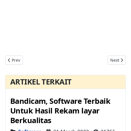
Previous article: Cara Mengubah Editor Teks Default Di Wamp
Next artic
Prev
Next
ARTIKEL TERKAIT
Bandicam, Software Terbaik
Untuk Hasil Rekam layar
Berkualitas