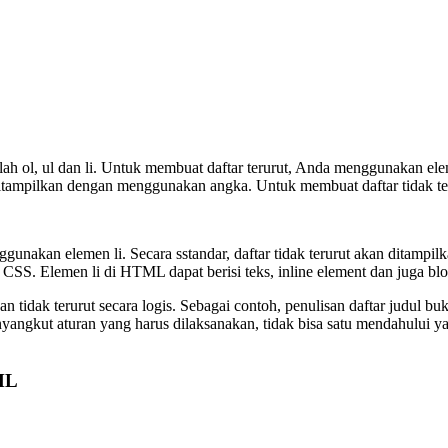
ah ol, ul dan li. Untuk membuat daftar terurut, Anda menggunakan elem
n ditampilkan dengan menggunakan angka. Untuk membuat daftar tidak 
gunakan elemen li. Secara sstandar, daftar tidak terurut akan ditampil
 CSS. Elemen li di HTML dapat berisi teks, inline element dan juga bl
an tidak terurut secara logis. Sebagai contoh, penulisan daftar judul 
menyangkut aturan yang harus dilaksanakan, tidak bisa satu mendahului
ML