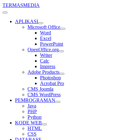
TERMASMEDIA
APLIKASI
Microsoft Office
Word
Excel
PowerPoint
OpenOffice.org
Writer
Calc
Impress
Adobe Products
Photoshop
Acrobat Pro
CMS Joomla
CMS WordPress
PEMROGRAMAN
Java
PHP
Python
KODE WEB
HTML
CSS
DATABASE