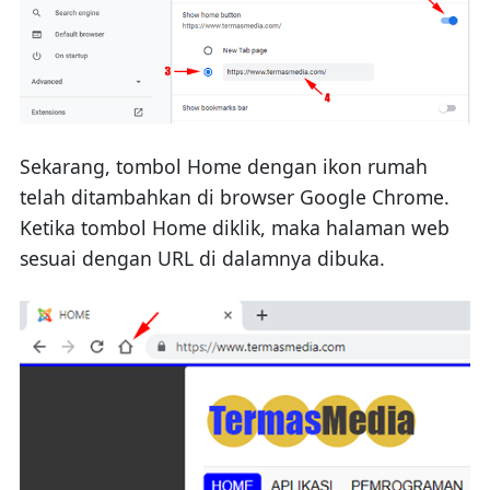
Sekarang, tombol Home dengan ikon rumah
telah ditambahkan di browser Google Chrome.
Ketika tombol Home diklik, maka halaman web
sesuai dengan URL di dalamnya dibuka.