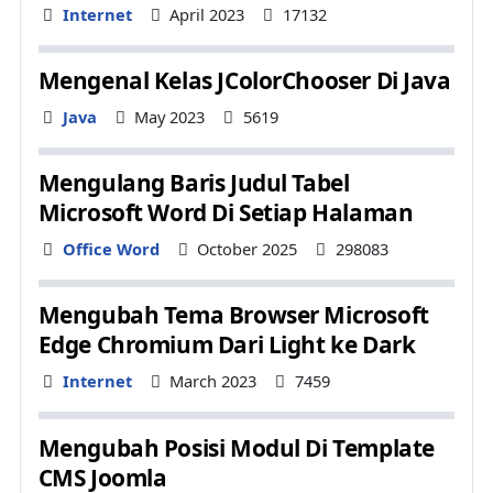
Details
Internet
April 2023
17132
Mengenal Kelas JColorChooser Di Java
Details
Java
May 2023
5619
Mengulang Baris Judul Tabel
Microsoft Word Di Setiap Halaman
Details
Office Word
October 2025
298083
Mengubah Tema Browser Microsoft
Edge Chromium Dari Light ke Dark
Details
Internet
March 2023
7459
Mengubah Posisi Modul Di Template
CMS Joomla