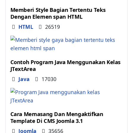
Memberi Style Bagian Tertentu Teks
Dengan Elemen span HTML
Details
HTML
26519
Contoh Program Java Menggunakan Kelas
JTextArea
Details
Java
17030
Cara Memasang Dan Mengaktifkan
Template Di CMS Joomla 3.1
Details
Joomla
35656