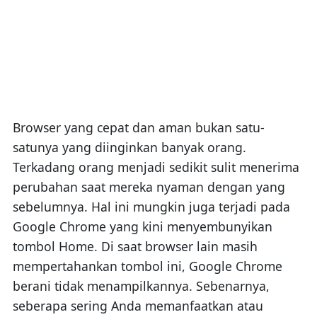
Browser yang cepat dan aman bukan satu-
satunya yang diinginkan banyak orang.
Terkadang orang menjadi sedikit sulit menerima
perubahan saat mereka nyaman dengan yang
sebelumnya. Hal ini mungkin juga terjadi pada
Google Chrome yang kini menyembunyikan
tombol Home. Di saat browser lain masih
mempertahankan tombol ini, Google Chrome
berani tidak menampilkannya. Sebenarnya,
seberapa sering Anda memanfaatkan atau