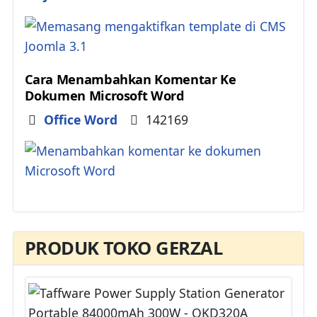
Cara Menambahkan Komentar Ke
Dokumen Microsoft Word
Details
Office Word
142169
PRODUK TOKO GERZAL