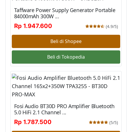
Taffware Power Supply Generator Portable
84000mAh 300W ...
Rp 1.947.600
(4.9/5)
Beli di Shopee
Beli di Tokopedia
Fosi Audio BT30D PRO Amplifier Bluetooth
5.0 HiFi 2.1 Channel ...
Rp 1.787.500
(5/5)