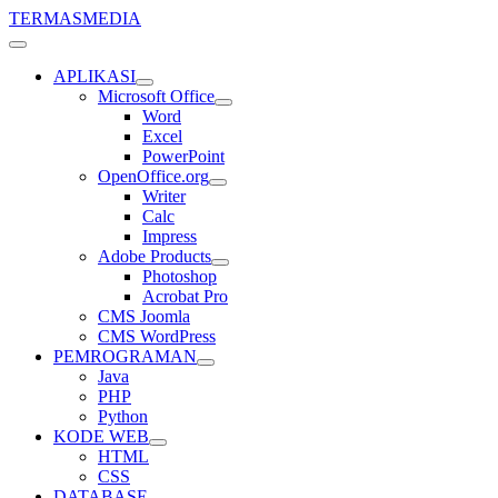
TERMASMEDIA
APLIKASI
Microsoft Office
Word
Excel
PowerPoint
OpenOffice.org
Writer
Calc
Impress
Adobe Products
Photoshop
Acrobat Pro
CMS Joomla
CMS WordPress
PEMROGRAMAN
Java
PHP
Python
KODE WEB
HTML
CSS
DATABASE