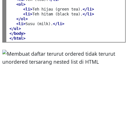
<ol>
<li>
Teh hijau (green tea).
</li>
<li>
Teh hitam (black tea).
</li>
</ol>
<li>
Susu (milk).
</li>
</ul>
</body>
</html>