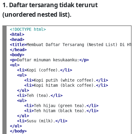
1. Daftar tersarang tidak terurut
(unordered nested list).
<!DOCTYPE html>
<html>
<head>
<title>
Membuat Daftar Tersarang (Nested List) Di HT
</head>
<body>
<p>
Daftar minuman kesukaanku:
</p>
<ul>
<li>
Kopi (coffee).
</li>
<ul>
<li>
Kopi putih (white coffee).
</li>
<li>
Kopi hitam (black coffee).
</li>
</ul>
<li>
Teh (tea).
</li>
<ul>
<li>
Teh hijau (green tea).
</li>
<li>
Teh hitam (black tea).
</li>
</ul>
<li>
Susu (milk).
</li>
</ul>
</body>