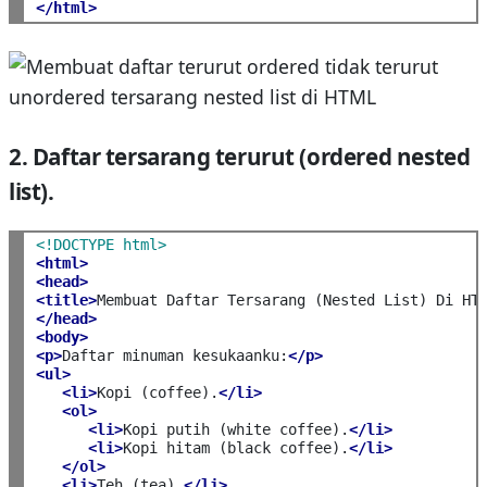
</html>
2. Daftar tersarang terurut (ordered nested
list).
<!DOCTYPE html>
<html>
<head>
<title>
Membuat Daftar Tersarang (Nested List) Di HT
</head>
<body>
<p>
Daftar minuman kesukaanku:
</p>
<ul>
<li>
Kopi (coffee).
</li>
<ol>
<li>
Kopi putih (white coffee).
</li>
<li>
Kopi hitam (black coffee).
</li>
</ol>
<li>
Teh (tea).
</li>