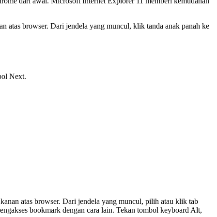
Chrome dari awal. Microsoft Internet Explorer 11 memberi kemudahan
nan atas browser. Dari jendela yang muncul, klik tanda anak panah ke
bol Next.
anan atas browser. Dari jendela yang muncul, pilih atau klik tab
 mengakses bookmark dengan cara lain. Tekan tombol keyboard Alt,