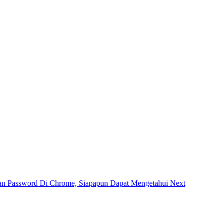
pan Password Di Chrome, Siapapun Dapat Mengetahui
Next