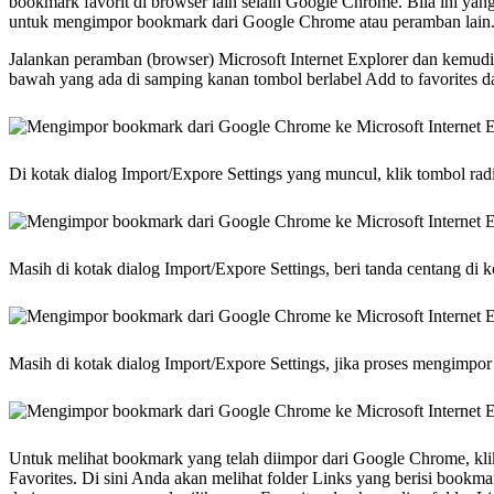
bookmark favorit di browser lain selain Google Chrome. Bila ini ya
untuk mengimpor bookmark dari Google Chrome atau peramban lain. B
Jalankan peramban (browser) Microsoft Internet Explorer dan kemudian
bawah yang ada di samping kanan tombol berlabel Add to favorites da
Di kotak dialog Import/Expore Settings yang muncul, klik tombol rad
Masih di kotak dialog Import/Expore Settings, beri tanda centang di
Masih di kotak dialog Import/Expore Settings, jika proses mengimpor t
Untuk melihat bookmark yang telah diimpor dari Google Chrome, klik k
Favorites. Di sini Anda akan melihat folder Links yang berisi book