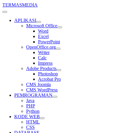
TERMASMEDIA
APLIKASI
Microsoft Office
Word
Excel
PowerPoint
OpenOffice.org
Writer
Calc
Impress
Adobe Products
Photoshop
Acrobat Pro
CMS Joomla
CMS WordPress
PEMROGRAMAN
Java
PHP
Python
KODE WEB
HTML
CSS
DATABASE