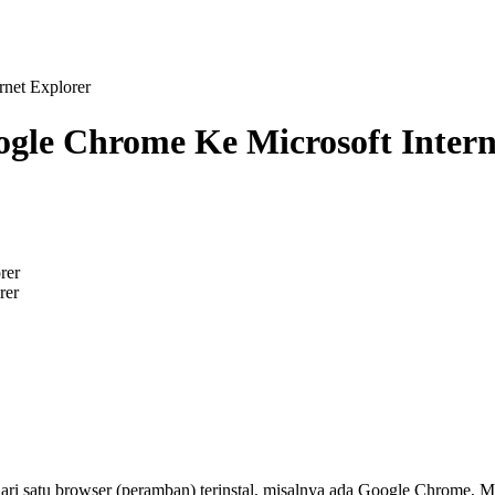
net Explorer
le Chrome Ke Microsoft Intern
rer
ari satu browser (peramban) terinstal, misalnya ada Google Chrome, Mo