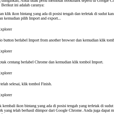
ng diinginkan, Anda tidak perlu membuat bookmark seperti di Google 
erikut ini adalah caranya:
 klik ikon bintang yang ada di posisi tengah dan terletak di sudut ka
n kemudian pilih Import and export...
io button berlabel Import from another browser dan kemudian klik tom
 kotak centang berlabel Chrome dan kemudian klik tombol Import.
elah selesai, klik tombol Finish.
embali ikon bintang yang ada di posisi tengah yang terletak di sudut k
mark yang telah berhasil diimpor dari Google Chrome. Anda juga dapat