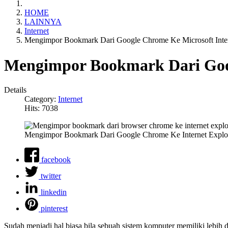
HOME
LAINNYA
Internet
Mengimpor Bookmark Dari Google Chrome Ke Microsoft Inter
Mengimpor Bookmark Dari Goog
Details
Category:
Internet
Hits: 7038
Mengimpor Bookmark Dari Google Chrome Ke Internet Explo
facebook
twitter
linkedin
pinterest
Sudah menjadi hal biasa bila sebuah sistem komputer memiliki lebih d