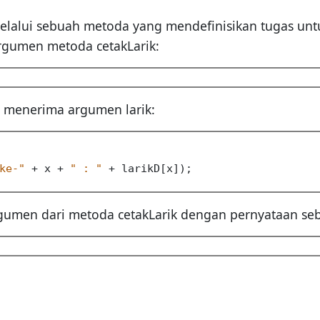
melalui sebuah metoda yang mendefinisikan tugas untu
argumen metoda cetakLarik:
ng menerima argumen larik:
ke-"
 + x + 
" : "
 + larikD[x]);

rgumen dari metoda cetakLarik dengan pernyataan seb