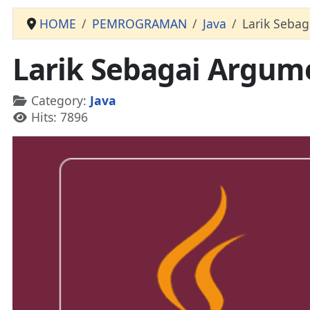
HOME
PEMROGRAMAN
Java
Larik Seba
Larik Sebagai Argum
Details
Category:
Java
Hits: 7896