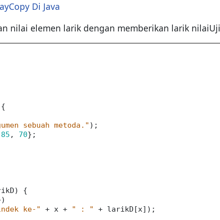
ayCopy Di Java
n nilai elemen larik dengan memberikan larik nilaiU
{

gumen sebuah metoda."
);

 
85
, 
70
};

ikD) {

)

indek ke-"
 + x + 
" : "
 + larikD[x]);
