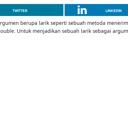
TWITTER
LINKEDIN
gumen berupa larik seperti sebuah metoda menerima a
 dan double. Untuk menjadikan sebuah larik sebagai a