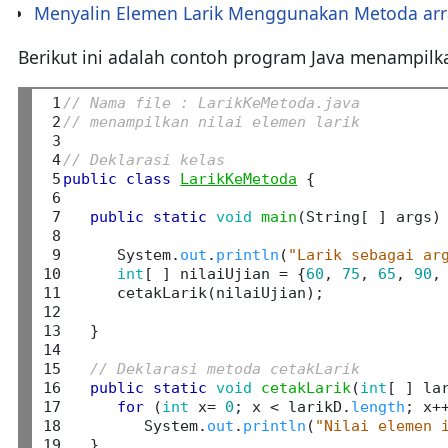
Menyalin Elemen Larik Menggunakan Metoda arr
Berikut ini adalah contoh program Java menampilka
 1

// Nama file : LarikKeMetoda.java
 2

// menampilkan nilai elemen larik
 3

 4

// Deklarasi kelas
 5

public
class
LarikKeMetoda
 {

 6

 7

public
static
void
main
(String[ ] args) 
 8

 9

      System.
out
.
println
(
"Larik sebagai ar
10

int
[ ] nilaiUjian = {
60
, 
75
, 
65
, 
90
,
11

      cetakLarik(nilaiUjian);

12

13

   }

14

15

// Deklarasi metoda cetakLarik
16

public
static
void
cetakLarik
(
int
[ ] lar
17

for
 (
int
 x= 
0
; x < larikD.
length
; x++
18

         System.
out
.
println
(
"Nilai elemen 
19

   }
