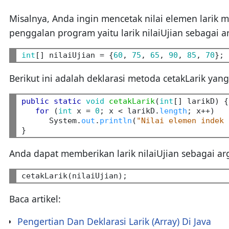
Misalnya, Anda ingin mencetak nilai elemen larik 
penggalan program yaitu larik nilaiUjian sebagai 
int
[] nilaiUjian = {
60
, 
75
, 
65
, 
90
, 
85
, 
70
Berikut ini adalah deklarasi metoda cetakLarik ya
public
static
void
cetakLarik
(
int
[] larikD) {

for
 (
int
 x = 
0
; x < larikD.
length
; x++)

      System.
out
.
println
(
"Nilai elemen indek 
Anda dapat memberikan larik nilaiUjian sebagai a
Baca artikel:
Pengertian Dan Deklarasi Larik (Array) Di Java