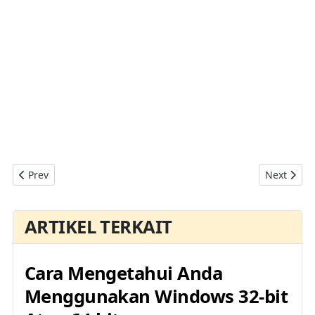
Previous article: 4 Cara Memeriksa Apakah Akun Pengguna Wi
Next arti
Prev
Next
ARTIKEL TERKAIT
Cara Mengetahui Anda
Menggunakan Windows 32-bit