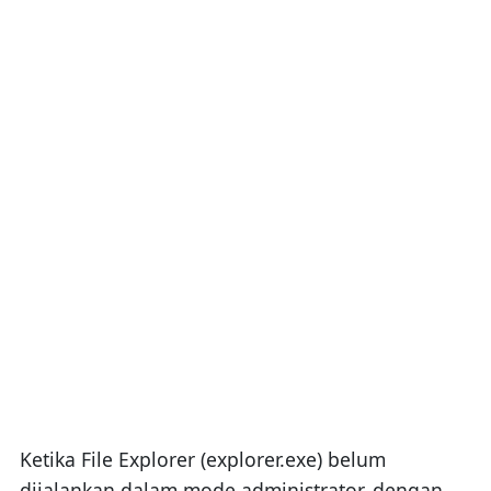
Ketika File Explorer (explorer.exe) belum
dijalankan dalam mode administrator, dengan