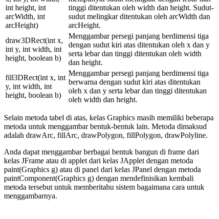
int height, int
tinggi ditentukan oleh width dan height. Sudut-
arcWidth, int
sudut melingkar ditentukan oleh arcWidth dan
arcHeight)
arcHeight.
Menggambar persegi panjang berdimensi tiga
draw3DRect(int x,
dengan sudut kiri atas ditentukan oleh x dan y
int y, int width, int
serta lebar dan tinggi ditentukan oleh width
height, boolean b)
dan height.
Menggambar persegi panjang berdimensi tiga
fill3DRect(int x, int
berwarna dengan sudut kiri atas ditentukan
y, int width, int
oleh x dan y serta lebar dan tinggi ditentukan
height, boolean b)
oleh width dan height.
Selain metoda tabel di atas, kelas Graphics masih memiliki beberapa
metoda untuk menggambar bentuk-bentuk lain. Metoda dimaksud
adalah drawArc, fillArc, drawPolygon, fillPolygon, drawPolyline.
Anda dapat menggambar berbagai bentuk bangun di frame dari
kelas JFrame atau di applet dari kelas JApplet dengan metoda
paint(Graphics g) atau di panel dari kelas JPanel dengan metoda
paintComponent(Graphics g) dengan mendefinisikan kembali
metoda tersebut untuk memberitahu sistem bagaimana cara untuk
menggambarnya.