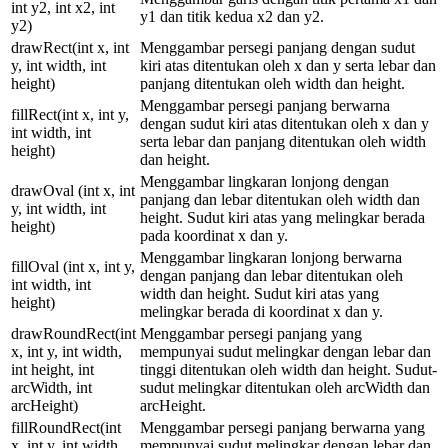
int y2, int x2, int
y1 dan titik kedua x2 dan y2.
y2)
drawRect(int x, int
Menggambar persegi panjang dengan sudut
y, int width, int
kiri atas ditentukan oleh x dan y serta lebar dan
height)
panjang ditentukan oleh width dan height.
Menggambar persegi panjang berwarna
fillRect(int x, int y,
dengan sudut kiri atas ditentukan oleh x dan y
int width, int
serta lebar dan panjang ditentukan oleh width
height)
dan height.
Menggambar lingkaran lonjong dengan
drawOval (int x, int
panjang dan lebar ditentukan oleh width dan
y, int width, int
height. Sudut kiri atas yang melingkar berada
height)
pada koordinat x dan y.
Menggambar lingkaran lonjong berwarna
fillOval (int x, int y,
dengan panjang dan lebar ditentukan oleh
int width, int
width dan height. Sudut kiri atas yang
height)
melingkar berada di koordinat x dan y.
drawRoundRect(int
Menggambar persegi panjang yang
x, int y, int width,
mempunyai sudut melingkar dengan lebar dan
int height, int
tinggi ditentukan oleh width dan height. Sudut-
arcWidth, int
sudut melingkar ditentukan oleh arcWidth dan
arcHeight)
arcHeight.
fillRoundRect(int
Menggambar persegi panjang berwarna yang
x, int y, int width,
mempunyai sudut melingkar dengan lebar dan