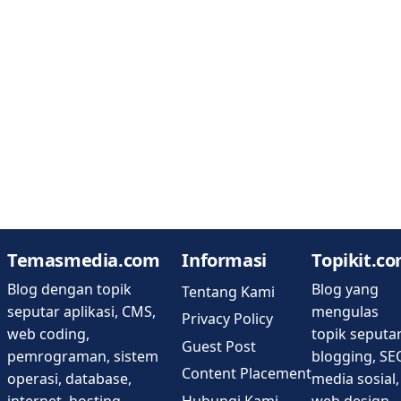
Temasmedia.com
Informasi
Topikit.c
Blog dengan topik
Blog yang
Tentang Kami
seputar aplikasi, CMS,
mengulas
Privacy Policy
web coding,
topik seputa
Guest Post
pemrograman, sistem
blogging, SE
Content Placement
operasi, database,
media sosial,
Hubungi Kami
internet, hosting,
web design,