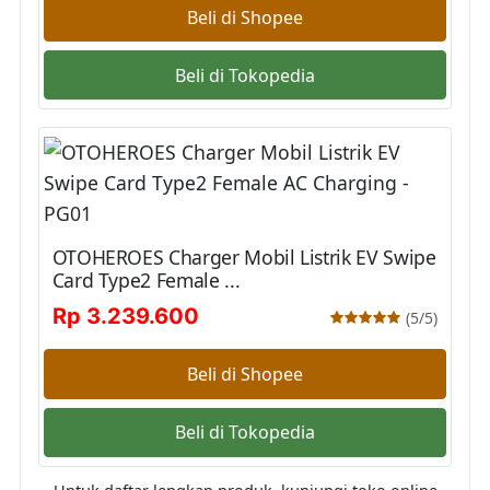
Beli di Shopee
Beli di Tokopedia
OTOHEROES Charger Mobil Listrik EV Swipe
Card Type2 Female ...
Rp 3.239.600
(5/5)
Beli di Shopee
Beli di Tokopedia
Untuk daftar lengkap produk, kunjungi toko online