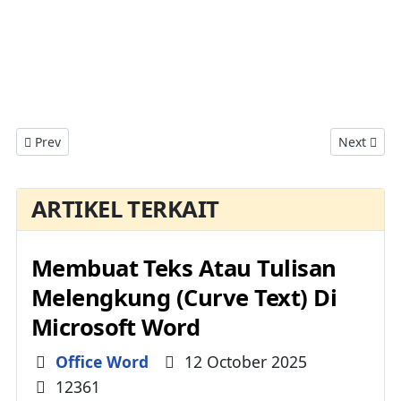
Previous article: Menggabungkan Banyak Dokumen Word Men
Next arti
Prev
Next
ARTIKEL TERKAIT
Membuat Teks Atau Tulisan
Melengkung (Curve Text) Di
Microsoft Word
Details
Office Word
12 October 2025
12361