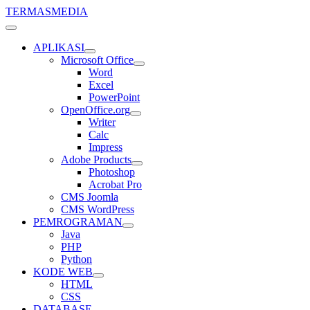
TERMASMEDIA
APLIKASI
Microsoft Office
Word
Excel
PowerPoint
OpenOffice.org
Writer
Calc
Impress
Adobe Products
Photoshop
Acrobat Pro
CMS Joomla
CMS WordPress
PEMROGRAMAN
Java
PHP
Python
KODE WEB
HTML
CSS
DATABASE