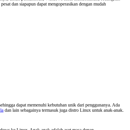
ang pesat dan siapapun dapat mengoperasikan dengan mudah
agam sehingga dapat memenuhi kebutuhan unik dari penggunanya. Ada
la
dan lain sebagainya termasuk juga distro Linux untuk anak-anak.
indows ke Linux. Anak-anak adalah aset masa depan.