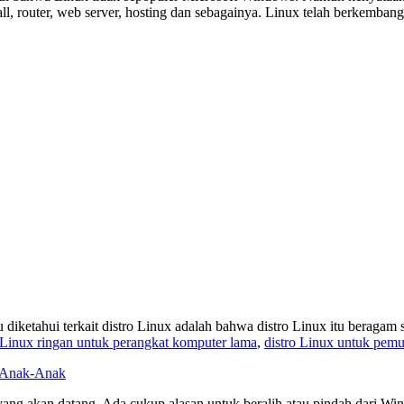
all, router, web server, hosting dan sebagainya. Linux telah berkemb
erlu diketahui terkait distro Linux adalah bahwa distro Linux itu ber
 Linux ringan untuk perangkat komputer lama
,
distro Linux untuk pemu
k Anak-Anak
a yang akan datang. Ada cukup alasan untuk beralih atau pindah dari W