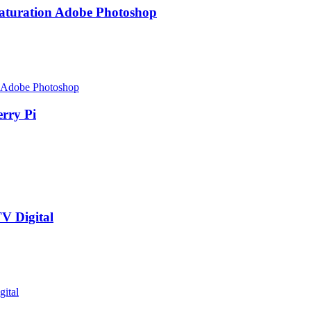
turation Adobe Photoshop
rry Pi
V Digital