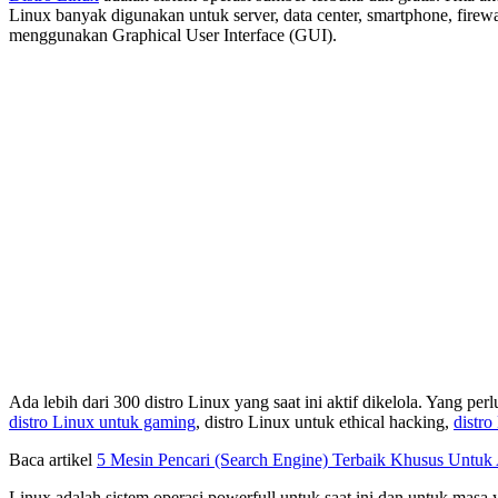
Linux banyak digunakan untuk server, data center, smartphone, firew
menggunakan Graphical User Interface (GUI).
Ada lebih dari 300 distro Linux yang saat ini aktif dikelola. Yang p
distro Linux untuk gaming
, distro Linux untuk ethical hacking,
distro
Baca artikel
5 Mesin Pencari (Search Engine) Terbaik Khusus Untu
Linux adalah sistem operasi powerfull untuk saat ini dan untuk mas