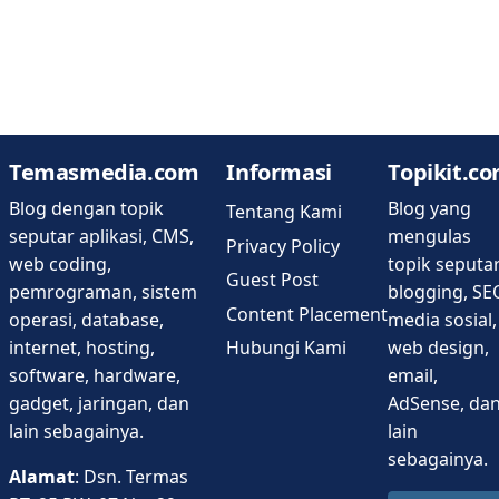
Temasmedia.com
Informasi
Topikit.c
Blog dengan topik
Blog yang
Tentang Kami
seputar aplikasi, CMS,
mengulas
Privacy Policy
web coding,
topik seputa
Guest Post
pemrograman, sistem
blogging, SE
Content Placement
operasi, database,
media sosial,
Hubungi Kami
internet, hosting,
web design,
software, hardware,
email,
gadget, jaringan, dan
AdSense, da
lain sebagainya.
lain
sebagainya.
Alamat
: Dsn. Termas