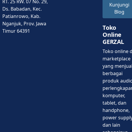
RT. 25 RW. 07 No. 29,
Kunjungi
Ds. Babadan, Kec.
Blog
Patianrowo, Kab.
Nganjuk, Prov. Jawa
Toko
Timur 64391
Online
GERZAL
Toko online d
marketplace
yang menjua
berbagai
produk audio
perlengkapa
komputer,
tablet, dan
handphone,
power supply
dan lain