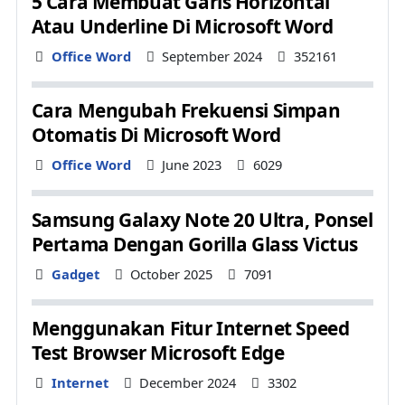
5 Cara Membuat Garis Horizontal
Atau Underline Di Microsoft Word
Details
Office Word
September 2024
352161
Cara Mengubah Frekuensi Simpan
Otomatis Di Microsoft Word
Details
Office Word
June 2023
6029
Samsung Galaxy Note 20 Ultra, Ponsel
Pertama Dengan Gorilla Glass Victus
Details
Gadget
October 2025
7091
Menggunakan Fitur Internet Speed
Test Browser Microsoft Edge
Details
Internet
December 2024
3302