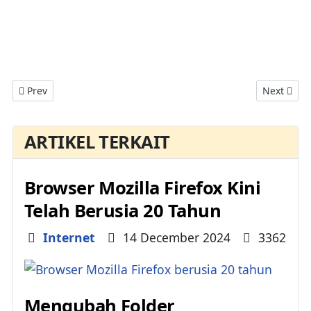
Previous article: Cara Menampilkan Menu Bar Di Browser Mozil
Next artic
Prev
Next
ARTIKEL TERKAIT
Browser Mozilla Firefox Kini
Telah Berusia 20 Tahun
Details
Internet
14 December 2024
3362
Mengubah Folder