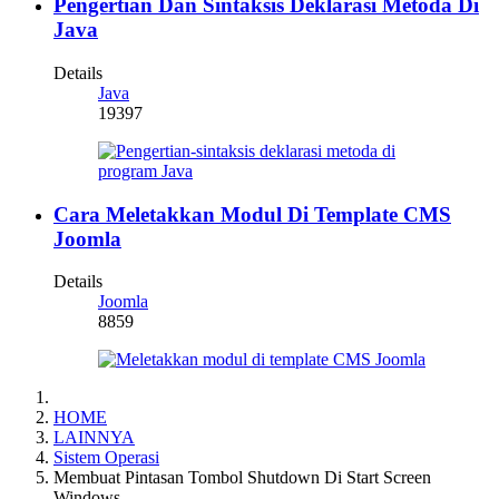
Pengertian Dan Sintaksis Deklarasi Metoda Di
Java
Details
Java
19397
Cara Meletakkan Modul Di Template CMS
Joomla
Details
Joomla
8859
HOME
LAINNYA
Sistem Operasi
Membuat Pintasan Tombol Shutdown Di Start Screen
Windows