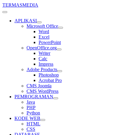
TERMASMEDIA
APLIKASI
Microsoft Office
Word
Excel
PowerPoint
OpenOffice.org
Writer
Calc
Impress
Adobe Products
Photoshop
Acrobat Pro
CMS Joomla
CMS WordPress
PEMROGRAMAN
Java
PHP
Python
KODE WEB
HTML
CSS
DATABASE