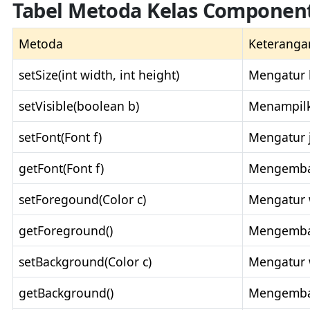
Tabel Metoda Kelas Componen
Metoda
Keteranga
setSize(int width, int height)
Mengatur 
setVisible(boolean b)
Menampilk
setFont(Font f)
Mengatur 
getFont(Font f)
Mengembal
setForegound(Color c)
Mengatur 
getForeground()
Mengembal
setBackground(Color c)
Mengatur 
getBackground()
Mengembal