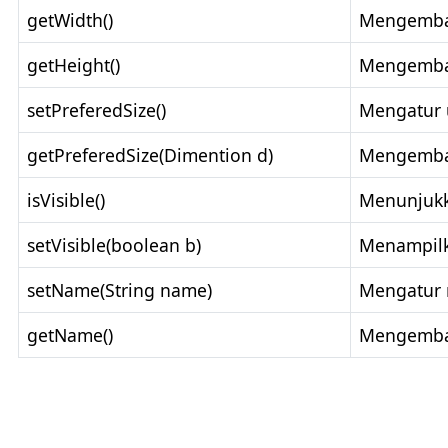
getWidth()
Mengembal
getHeight()
Mengembal
setPreferedSize()
Mengatur 
getPreferedSize(Dimention d)
Mengembal
isVisible()
Menunjukk
setVisible(boolean b)
Menampil
setName(String name)
Mengatur 
getName()
Mengembal