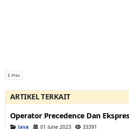
Previous article: Pengantar Pemrograman Grafis Java Kelas Co
Prev
ARTIKEL TERKAIT
Operator Precedence Dan Ekspres
Details
Java
01 June 2023
33391