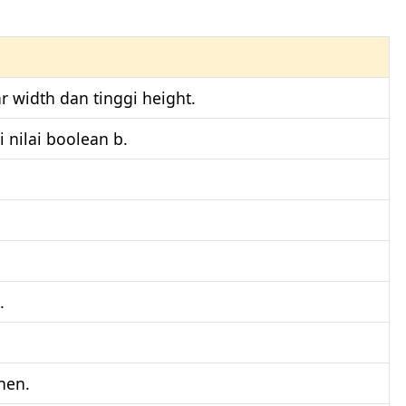
width dan tinggi height.
nilai boolean b.
.
nen.