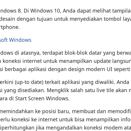
indows 8. Di Windows 10, Anda dapat melihat tampilan 
s didesain dengan tujuan untuk menyediakan tombol l
rtphone.
osoft Windows
ows di atasnya, terdapat blok-blok datar yang berwa
kan koneksi internet untuk menampilkan update langsun
i berbagai aplikasi dengan design modern UI seperti
erkini (up-to date) terkait aplikasi yang diwaliki. An
ng disediakan. Mengklik salah satu live tile akan men
cara di Start Screen Windows.
memindahkan ke posisi baru, membuat dan memodifika
erlu koneksi ke internet untuk bisa menampilkan inform
ut diperhitungkan jika mengandalkan koneksi modem at