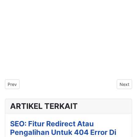
Previous article: Joomla 3.6.5, Rilis Update Joomla 3 Di Penghu
Next ar
Prev
Next
ARTIKEL TERKAIT
SEO: Fitur Redirect Atau
Pengalihan Untuk 404 Error Di