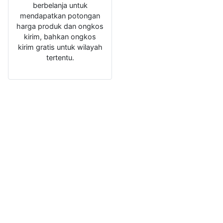
berbelanja untuk
mendapatkan potongan
harga produk dan ongkos
kirim, bahkan ongkos
kirim gratis untuk wilayah
tertentu.
Topikit
Blog yan
mengulas
topik sep
blogging,
media sosi
web desig
email,
AdSense,