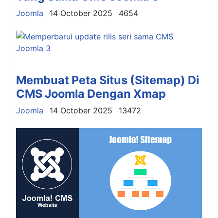
Details
Joomla
14 October 2025
4654
Membuat Peta Situs (Sitemap) Di
CMS Joomla Dengan Xmap
Details
Joomla
14 October 2025
13472