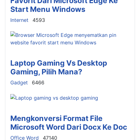
Favorit Dari Microsoft Edge Ke
Start Menu Windows
Details
Internet
4593
Laptop Gaming Vs Desktop
Gaming, Pilih Mana?
Details
Gadget
6466
Mengkonversi Format File
Microsoft Word Dari Docx Ke Doc
Details
Office Word
47140