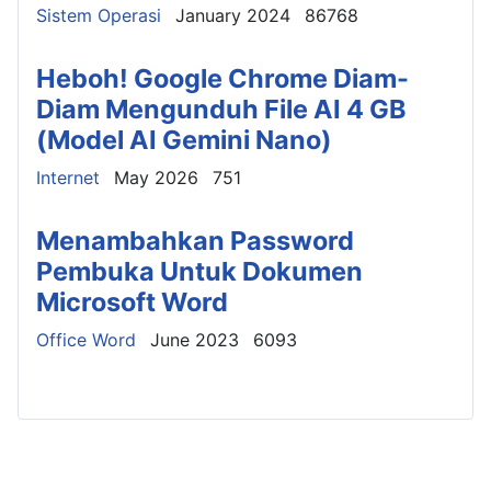
Details
Sistem Operasi
January 2024
86768
Heboh! Google Chrome Diam-
Diam Mengunduh File AI 4 GB
(Model AI Gemini Nano)
Details
Internet
May 2026
751
Menambahkan Password
Pembuka Untuk Dokumen
Microsoft Word
Details
Office Word
June 2023
6093