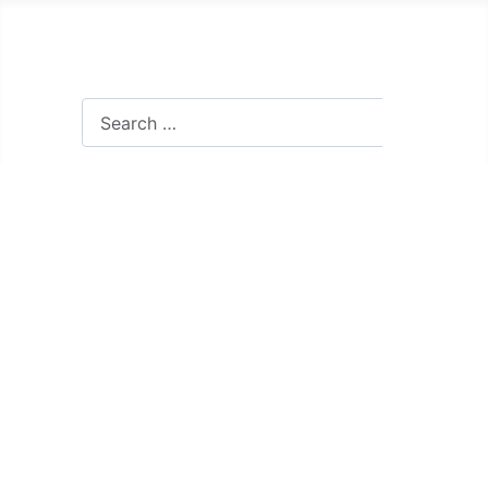
TERMASMEDIA
Search
Search