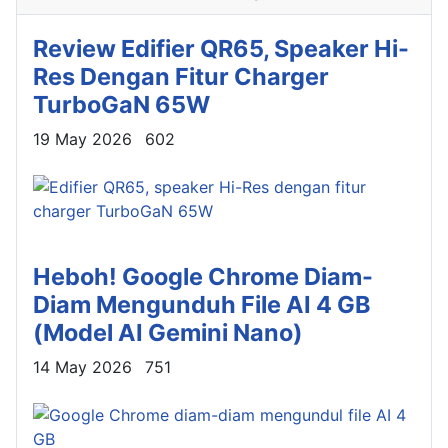
Review Edifier QR65, Speaker Hi-
Res Dengan Fitur Charger
TurboGaN 65W
Details
19 May 2026
602
Heboh! Google Chrome Diam-
Diam Mengunduh File AI 4 GB
(Model AI Gemini Nano)
Details
14 May 2026
751