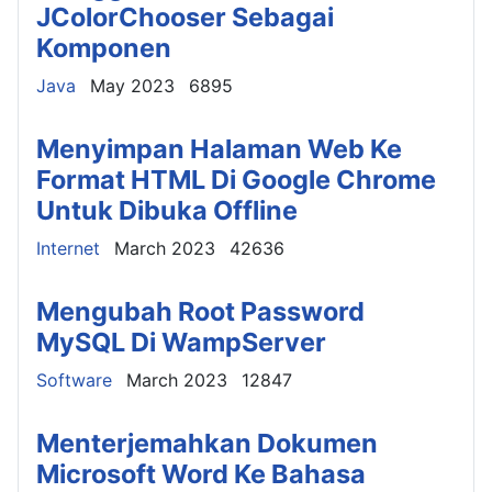
JColorChooser Sebagai
Komponen
Details
Java
May 2023
6895
Menyimpan Halaman Web Ke
Format HTML Di Google Chrome
Untuk Dibuka Offline
Details
Internet
March 2023
42636
Mengubah Root Password
MySQL Di WampServer
Details
Software
March 2023
12847
Menterjemahkan Dokumen
Microsoft Word Ke Bahasa