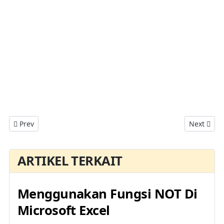
Previous article: Menambahkan Kalkulator Windows Di Quick Ac
Next artic
Prev
Next
ARTIKEL TERKAIT
Menggunakan Fungsi NOT Di
Microsoft Excel