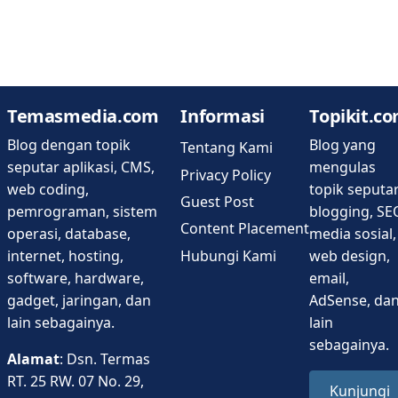
Temasmedia.com
Informasi
Topikit.c
Blog dengan topik
Blog yang
Tentang Kami
seputar aplikasi, CMS,
mengulas
Privacy Policy
web coding,
topik seputa
Guest Post
pemrograman, sistem
blogging, SE
Content Placement
operasi, database,
media sosial,
Hubungi Kami
internet, hosting,
web design,
software, hardware,
email,
gadget, jaringan, dan
AdSense, da
lain sebagainya.
lain
sebagainya.
Alamat
: Dsn. Termas
RT. 25 RW. 07 No. 29,
Kunjungi