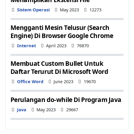
Details
Sistem Operasi
May 2023
12273
Mengganti Mesin Telusur (Search
Engine) Di Browser Google Chrome
Details
Internet
April 2023
76870
Membuat Custom Bullet Untuk
Daftar Terurut Di Microsoft Word
Details
Office Word
June 2023
19670
Perulangan do-while Di Program Java
Details
Java
May 2023
29667