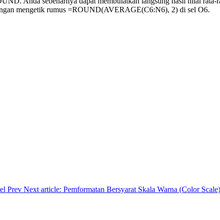
m ROUND. Anda sebenarnya dapat membulatkan langsung hasil nilai ra
ngan mengetik rumus =ROUND(AVERAGE(C6:N6), 2) di sel O6.
cel
Prev
Next article: Pemformatan Bersyarat Skala Warna (Color Scale