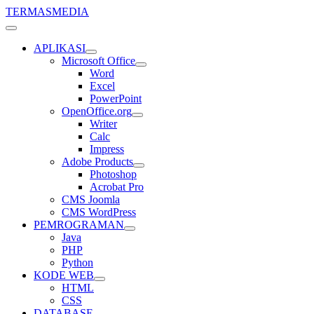
TERMASMEDIA
APLIKASI
Microsoft Office
Word
Excel
PowerPoint
OpenOffice.org
Writer
Calc
Impress
Adobe Products
Photoshop
Acrobat Pro
CMS Joomla
CMS WordPress
PEMROGRAMAN
Java
PHP
Python
KODE WEB
HTML
CSS
DATABASE