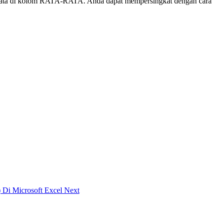
ta-rata di kolom RATA-RATA. Anda dapat mempersingkat dengan cara
) Di Microsoft Excel
Next