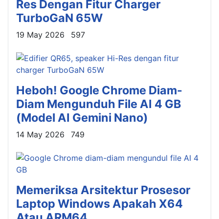
Res Dengan Fitur Charger
TurboGaN 65W
Details
19 May 2026
597
Heboh! Google Chrome Diam-
Diam Mengunduh File AI 4 GB
(Model AI Gemini Nano)
Details
14 May 2026
749
Memeriksa Arsitektur Prosesor
Laptop Windows Apakah X64
Atau ARM64