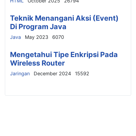
Details
HTML
October 2025
26794
Teknik Menangani Aksi (Event)
Di Program Java
Details
Java
May 2023
6070
Mengetahui Tipe Enkripsi Pada
Wireless Router
Details
Jaringan
December 2024
15592