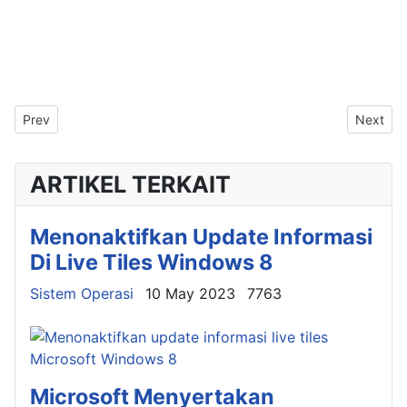
Previous article: 5 Distro Linux Ringan Terbaik Untuk Perangka
Next arti
Prev
Next
ARTIKEL TERKAIT
Menonaktifkan Update Informasi
Di Live Tiles Windows 8
Details
Sistem Operasi
10 May 2023
7763
Microsoft Menyertakan