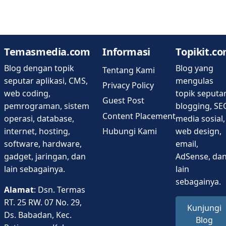
Temasmedia.com
Informasi
Topikit.c
Blog dengan topik
Blog yang
Tentang Kami
seputar aplikasi, CMS,
mengulas
Privacy Policy
web coding,
topik seputa
Guest Post
pemrograman, sistem
blogging, SE
Content Placement
operasi, database,
media sosial,
Hubungi Kami
internet, hosting,
web design,
software, hardware,
email,
gadget, jaringan, dan
AdSense, da
lain sebagainya.
lain
sebagainya.
Alamat
: Dsn. Termas
RT. 25 RW. 07 No. 29,
Kunjungi
Ds. Babadan, Kec.
Blog