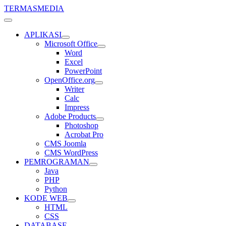
TERMASMEDIA
APLIKASI
Microsoft Office
Word
Excel
PowerPoint
OpenOffice.org
Writer
Calc
Impress
Adobe Products
Photoshop
Acrobat Pro
CMS Joomla
CMS WordPress
PEMROGRAMAN
Java
PHP
Python
KODE WEB
HTML
CSS
DATABASE