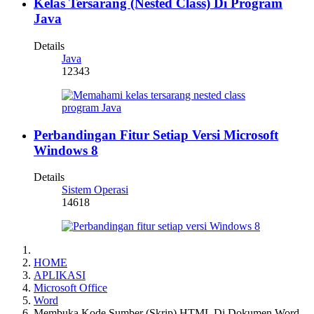
Kelas Tersarang (Nested Class) Di Program
Java
Details
Java
12343
Perbandingan Fitur Setiap Versi Microsoft
Windows 8
Details
Sistem Operasi
14618
HOME
APLIKASI
Microsoft Office
Word
Membuka Kode Sumber (Skrip) HTML Di Dokumen Word