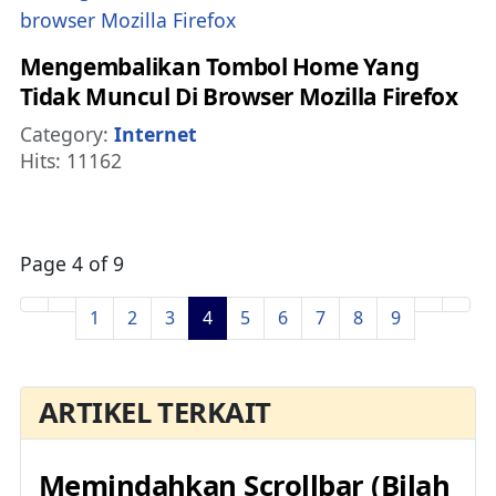
Mengembalikan Tombol Home Yang
Tidak Muncul Di Browser Mozilla Firefox
Details
Category:
Internet
Hits: 11162
Page 4 of 9
1
2
3
4
5
6
7
8
9
ARTIKEL TERKAIT
Memindahkan Scrollbar (Bilah