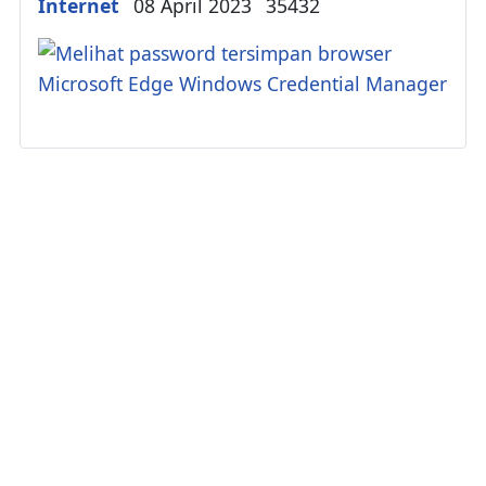
Details
Internet
08 April 2023
35432