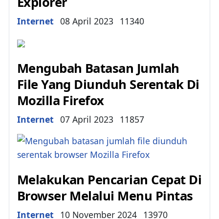
Explorer
Details
Internet
08 April 2023
11340
Mengubah Batasan Jumlah
File Yang Diunduh Serentak Di
Mozilla Firefox
Details
Internet
07 April 2023
11857
Melakukan Pencarian Cepat Di
Browser Melalui Menu Pintas
Details
Internet
10 November 2024
13970