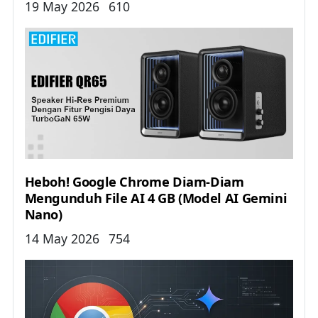
Details
19 May 2026
610
Heboh! Google Chrome Diam-Diam
Mengunduh File AI 4 GB (Model AI Gemini
Nano)
Details
14 May 2026
754