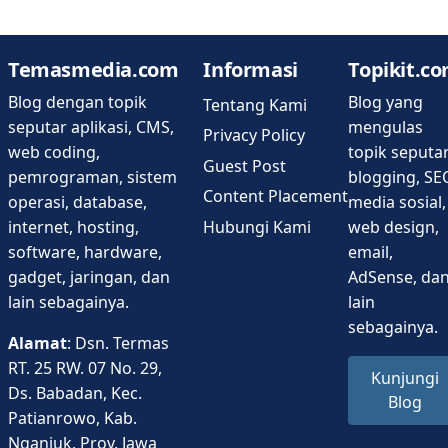
Temasmedia.com
Informasi
Topikit.c
Blog dengan topik
Blog yang
Tentang Kami
seputar aplikasi, CMS,
mengulas
Privacy Policy
web coding,
topik seputa
Guest Post
pemrograman, sistem
blogging, SE
Content Placement
operasi, database,
media sosial,
Hubungi Kami
internet, hosting,
web design,
software, hardware,
email,
gadget, jaringan, dan
AdSense, da
lain sebagainya.
lain
sebagainya.
Alamat
: Dsn. Termas
RT. 25 RW. 07 No. 29,
Kunjungi
Ds. Babadan, Kec.
Blog
Patianrowo, Kab.
Nganjuk, Prov. Jawa