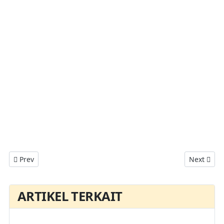
Previous article: Memperbaiki Masalah Layar Hitam Google 
Next artic
Prev
Next
ARTIKEL TERKAIT