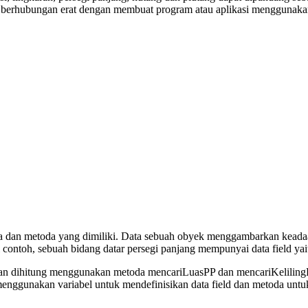
a berhubungan erat dengan membuat program atau aplikasi menggunakan
data dan metoda yang dimiliki. Data sebuah obyek menggambarkan kead
 contoh, sebuah bidang datar persegi panjang mempunyai data field yai
ui dan dihitung menggunakan metoda mencariLuasPP dan mencariKeliling
menggunakan variabel untuk mendefinisikan data field dan metoda untuk