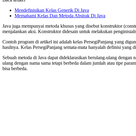
Mendefinisikan Kelas Generik Di Java
Memahami Kelas Dan Metoda Abstrak Di Java
Java juga mempunyai metoda khusus yang disebut konstruktor (const
menjalankan aksi. Konstruktor didesain untuk melakukan penginisialis
Contoh program di artikel ini adalah kelas PersegiPanjang yang di
hasilnya. Kelas PersegiPanjang semata-mata hanyalah definisi yang
Sebuah metoda di Java dapat dideklarasikan berulang-ulang dengan n
ulang dengan nama sama tetapi berbeda dalam jumlah atau tipe para
bisa berbeda.