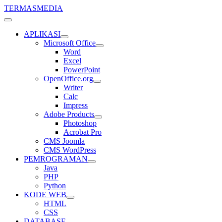
TERMASMEDIA
APLIKASI
Microsoft Office
Word
Excel
PowerPoint
OpenOffice.org
Writer
Calc
Impress
Adobe Products
Photoshop
Acrobat Pro
CMS Joomla
CMS WordPress
PEMROGRAMAN
Java
PHP
Python
KODE WEB
HTML
CSS
DATABASE