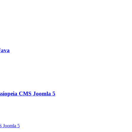
Java
siopeia CMS Joomla 5