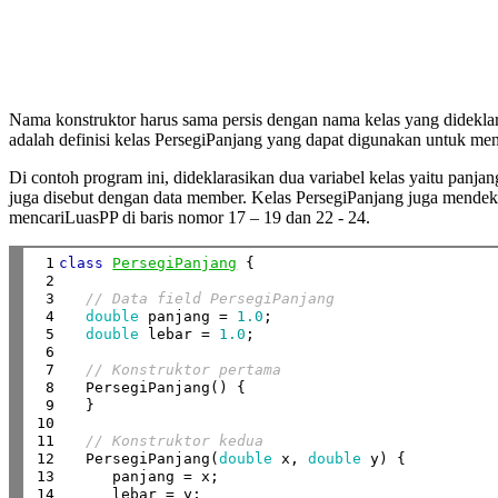
Nama konstruktor harus sama persis dengan nama kelas yang dideklara
adalah definisi kelas PersegiPanjang yang dapat digunakan untuk me
Di contoh program ini, dideklarasikan dua variabel kelas yaitu panjan
juga disebut dengan data member. Kelas PersegiPanjang juga mendek
mencariLuasPP di baris nomor 17 – 19 dan 22 - 24.
 1

class
PersegiPanjang
 {

 2

 3

// Data field PersegiPanjang
 4

double
 panjang = 
1.0
;

 5

double
 lebar = 
1.0
;

 6

 7

// Konstruktor pertama
 8

   PersegiPanjang() {

 9

   }

10

11

// Konstruktor kedua
12

   PersegiPanjang(
double
 x, 
double
 y) {

13

      panjang = x;

14

      lebar = y;
