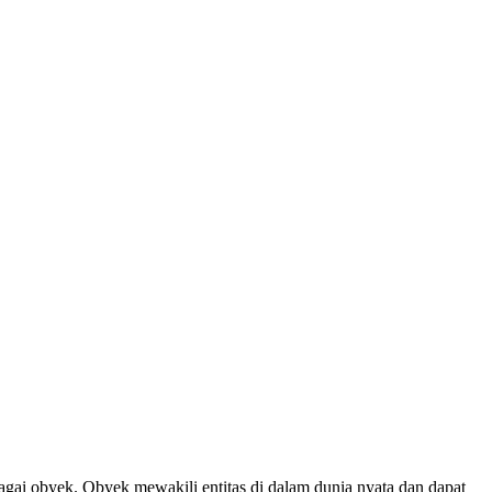
bagai obyek. Obyek mewakili entitas di dalam dunia nyata dan dapat