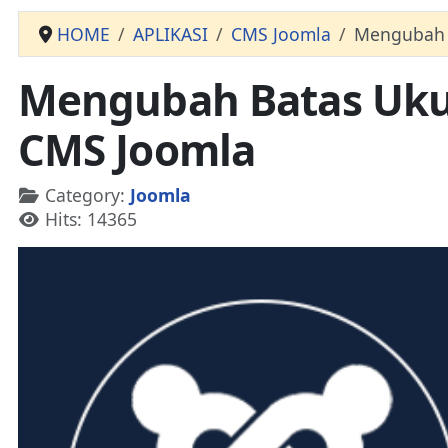
HOME
APLIKASI
CMS Joomla
Mengubah B
Mengubah Batas Ukur
CMS Joomla
Details
Category:
Joomla
Hits: 14365