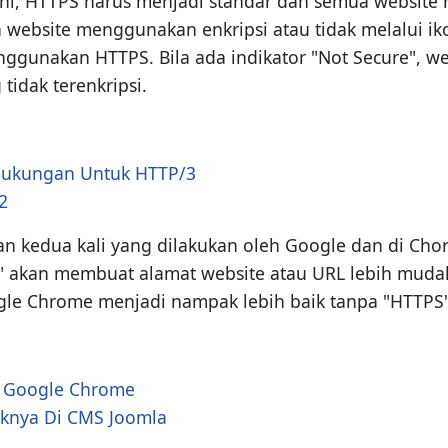
t ini, HTTPS harus menjadi standar dan semua webs
website menggunakan enkripsi atau tidak melalui ik
nggunakan HTTPS. Bila ada indikator "Not Secure", 
idak terenkripsi.
Dukungan Untuk HTTP/3
2
kedua kali yang dilakukan oleh Google dan di Chor
kan membuat alamat website atau URL lebih mudah
oogle Chrome menjadi nampak lebih baik tanpa "HTTP
r Google Chrome
knya Di CMS Joomla