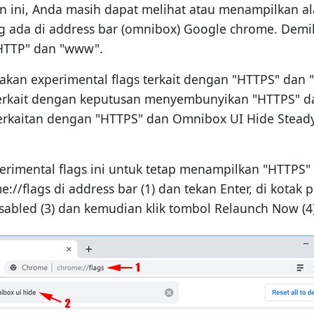
 ini, Anda masih dapat melihat atau menampilkan al
 ada di address bar (omnibox) Google chrome. Demiki
"HTTP" dan "www".
an experimental flags terkait dengan "HTTPS" dan "
 terkait dengan keputusan menyembunyikan "HTTPS" da
rkaitan dengan "HTTPS" dan Omnibox UI Hide Steady-
rimental flags ini untuk tetap menampilkan "HTTPS" 
/flags di address bar (1) dan tekan Enter, di kotak pe
isabled (3) dan kemudian klik tombol Relaunch Now (4)