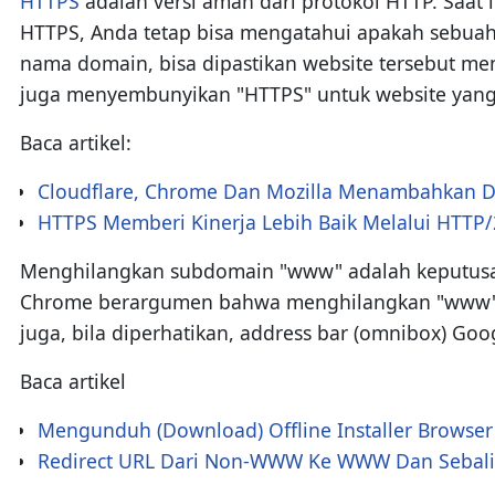
HTTPS
adalah versi aman dari protokol HTTP. Saa
HTTPS, Anda tetap bisa mengatahui apakah sebuah 
nama domain, bisa dipastikan website tersebut me
juga menyembunyikan "HTTPS" untuk website yang t
Baca artikel:
Cloudflare, Chrome Dan Mozilla Menambahkan 
HTTPS Memberi Kinerja Lebih Baik Melalui HTTP/
Menghilangkan subdomain "www" adalah keputusan 
Chrome berargumen bahwa menghilangkan "www" a
juga, bila diperhatikan, address bar (omnibox) G
Baca artikel
Mengunduh (Download) Offline Installer Browse
Redirect URL Dari Non-WWW Ke WWW Dan Sebali