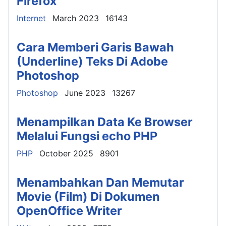
Firefox
Details
Internet
March 2023
16143
Cara Memberi Garis Bawah
(Underline) Teks Di Adobe
Photoshop
Details
Photoshop
June 2023
13267
Menampilkan Data Ke Browser
Melalui Fungsi echo PHP
Details
PHP
October 2025
8901
Menambahkan Dan Memutar
Movie (Film) Di Dokumen
OpenOffice Writer