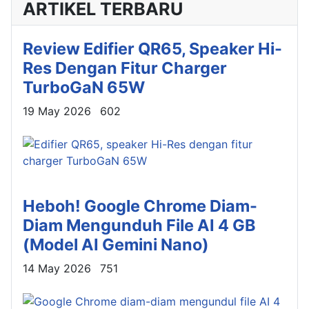
ARTIKEL TERBARU
Review Edifier QR65, Speaker Hi-
Res Dengan Fitur Charger
TurboGaN 65W
Details
19 May 2026
602
Heboh! Google Chrome Diam-
Diam Mengunduh File AI 4 GB
(Model AI Gemini Nano)
Details
14 May 2026
751