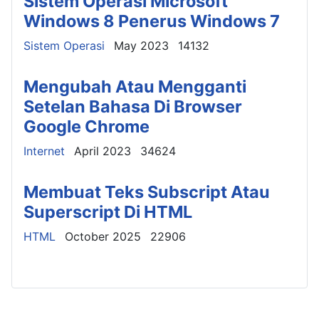
Sistem Operasi Microsoft
Windows 8 Penerus Windows 7
Details
Sistem Operasi
May 2023
14132
Mengubah Atau Mengganti
Setelan Bahasa Di Browser
Google Chrome
Details
Internet
April 2023
34624
Membuat Teks Subscript Atau
Superscript Di HTML
Details
HTML
October 2025
22906