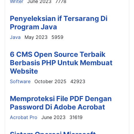
Details
Writer
June 2023
7778
Penyeleksian if Tersarang Di
Program Java
Details
Java
May 2023
5959
6 CMS Open Source Terbaik
Berbasis PHP Untuk Membuat
Website
Details
Software
October 2025
42923
Memproteksi File PDF Dengan
Password Di Adobe Acrobat
Details
Acrobat Pro
June 2023
31619