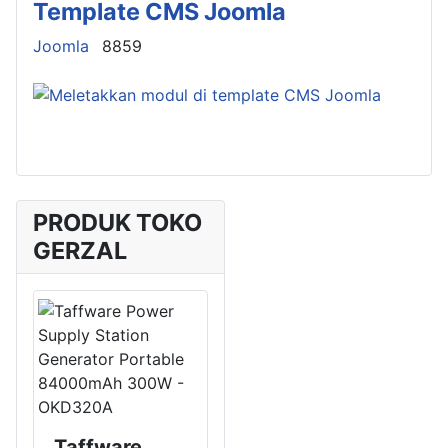
Template CMS Joomla
Details
Joomla
8859
PRODUK TOKO
GERZAL
Taffware