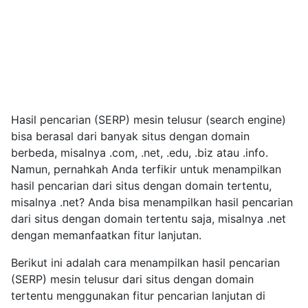
Hasil pencarian (SERP) mesin telusur (search engine)
bisa berasal dari banyak situs dengan domain
berbeda, misalnya .com, .net, .edu, .biz atau .info.
Namun, pernahkah Anda terfikir untuk menampilkan
hasil pencarian dari situs dengan domain tertentu,
misalnya .net? Anda bisa menampilkan hasil pencarian
dari situs dengan domain tertentu saja, misalnya .net
dengan memanfaatkan fitur lanjutan.
Berikut ini adalah cara menampilkan hasil pencarian
(SERP) mesin telusur dari situs dengan domain
tertentu menggunakan fitur pencarian lanjutan di