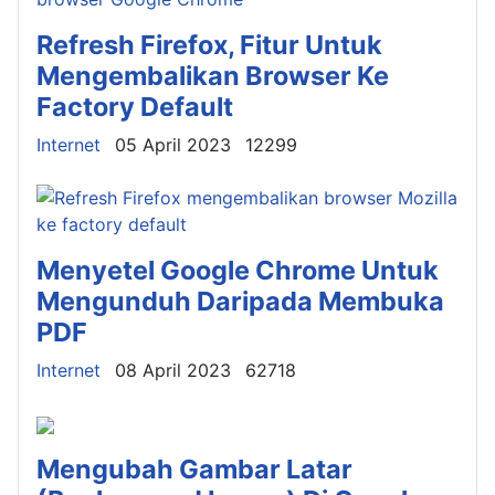
Refresh Firefox, Fitur Untuk
Mengembalikan Browser Ke
Factory Default
Details
Internet
05 April 2023
12299
Menyetel Google Chrome Untuk
Mengunduh Daripada Membuka
PDF
Details
Internet
08 April 2023
62718
Mengubah Gambar Latar