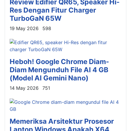
Review Edifier QR65, Speaker Hi-
Res Dengan Fitur Charger
TurboGaN 65W
Details
19 May 2026
598
Heboh! Google Chrome Diam-
Diam Mengunduh File AI 4 GB
(Model AI Gemini Nano)
Details
14 May 2026
751
Memeriksa Arsitektur Prosesor
Laptop Windows Apakah X64