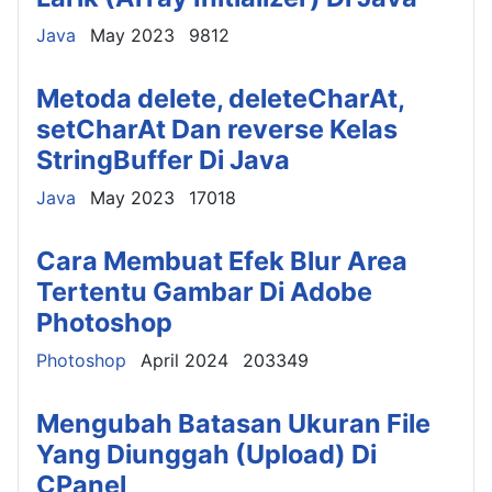
Details
Java
May 2023
9812
Metoda delete, deleteCharAt,
setCharAt Dan reverse Kelas
StringBuffer Di Java
Details
Java
May 2023
17018
Cara Membuat Efek Blur Area
Tertentu Gambar Di Adobe
Photoshop
Details
Photoshop
April 2024
203349
Mengubah Batasan Ukuran File
Yang Diunggah (Upload) Di
CPanel