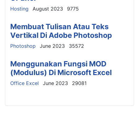
Details
Hosting
August 2023
9775
Membuat Tulisan Atau Teks
Vertikal Di Adobe Photoshop
Details
Photoshop
June 2023
35572
Menggunakan Fungsi MOD
(Modulus) Di Microsoft Excel
Details
Office Excel
June 2023
29081