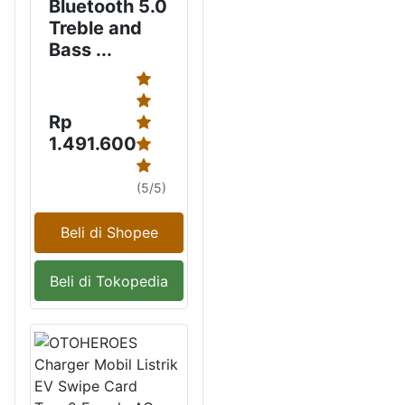
Bluetooth 5.0
Treble and
Bass ...
Rp
1.491.600
(5/5)
Beli di Shopee
Beli di Tokopedia