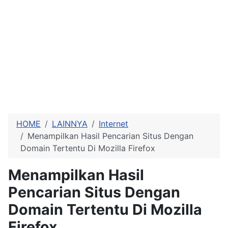
HOME
LAINNYA
Internet
Menampilkan Hasil Pencarian Situs Dengan
Domain Tertentu Di Mozilla Firefox
Menampilkan Hasil
Pencarian Situs Dengan
Domain Tertentu Di Mozilla
Firefox