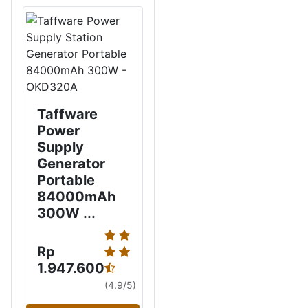
Taffware
Power
Supply
Generator
Portable
84000mAh
300W ...
Rp
1.947.600
(4.9/5)