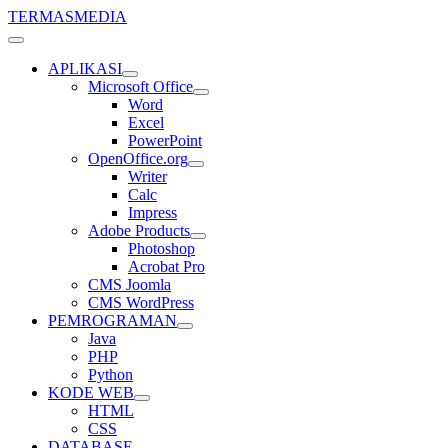
TERMASMEDIA
APLIKASI
Microsoft Office
Word
Excel
PowerPoint
OpenOffice.org
Writer
Calc
Impress
Adobe Products
Photoshop
Acrobat Pro
CMS Joomla
CMS WordPress
PEMROGRAMAN
Java
PHP
Python
KODE WEB
HTML
CSS
DATABASE