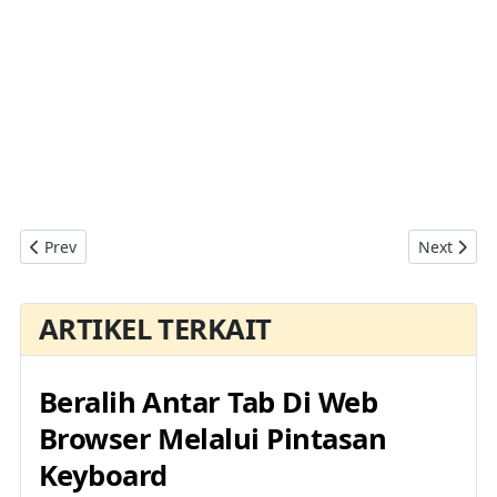
Previous article: Cara Mengunduh (Download) Versi Lama Brows
Next artic
Prev
Next
ARTIKEL TERKAIT
Beralih Antar Tab Di Web
Browser Melalui Pintasan
Keyboard