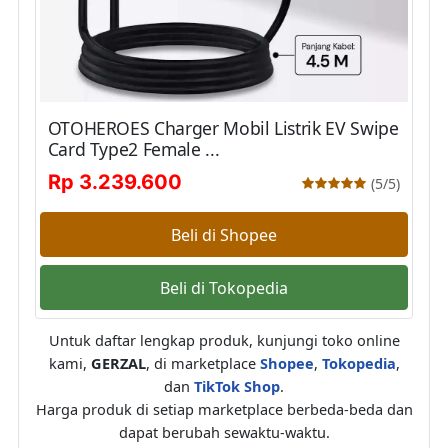
OTOHEROES Charger Mobil Listrik EV Swipe
Card Type2 Female ...
Rp 3.239.600
(5/5)
Beli di Shopee
Beli di Tokopedia
Untuk daftar lengkap produk, kunjungi toko online
kami,
GERZAL
, di marketplace
Shopee
,
Tokopedia
,
dan
TikTok Shop
.
Harga produk di setiap marketplace berbeda-beda dan
dapat berubah sewaktu-waktu.