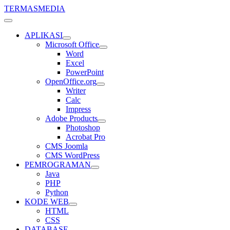
TERMASMEDIA
APLIKASI
Microsoft Office
Word
Excel
PowerPoint
OpenOffice.org
Writer
Calc
Impress
Adobe Products
Photoshop
Acrobat Pro
CMS Joomla
CMS WordPress
PEMROGRAMAN
Java
PHP
Python
KODE WEB
HTML
CSS
DATABASE