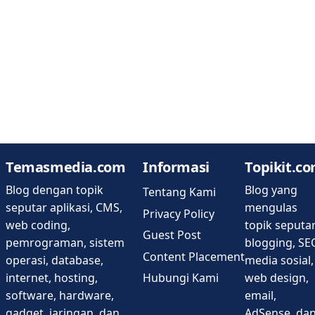
Temasmedia.com
Informasi
Topikit.c
Blog dengan topik
Blog yang
Tentang Kami
seputar aplikasi, CMS,
mengulas
Privacy Policy
web coding,
topik seputa
Guest Post
pemrograman, sistem
blogging, SE
Content Placement
operasi, database,
media sosial,
Hubungi Kami
internet, hosting,
web design,
software, hardware,
email,
gadget, jaringan, dan
AdSense, da