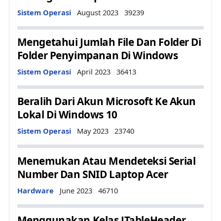
Details
Sistem Operasi
August 2023
39239
Mengetahui Jumlah File Dan Folder Di
Folder Penyimpanan Di Windows
Details
Sistem Operasi
April 2023
36413
Beralih Dari Akun Microsoft Ke Akun
Lokal Di Windows 10
Details
Sistem Operasi
May 2023
23740
Menemukan Atau Mendeteksi Serial
Number Dan SNID Laptop Acer
Details
Hardware
June 2023
46710
Menggunakan Kelas JTableHeader