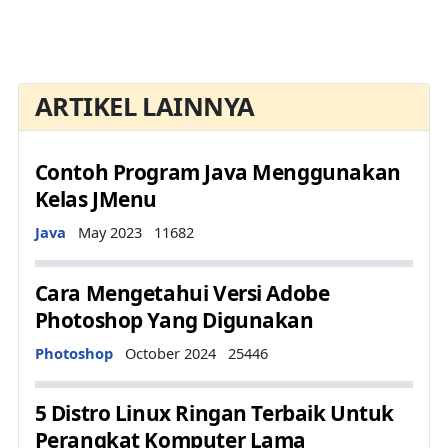
ARTIKEL LAINNYA
Contoh Program Java Menggunakan
Kelas JMenu
Details
Java
May 2023
11682
Cara Mengetahui Versi Adobe
Photoshop Yang Digunakan
Details
Photoshop
October 2024
25446
5 Distro Linux Ringan Terbaik Untuk
Perangkat Komputer Lama