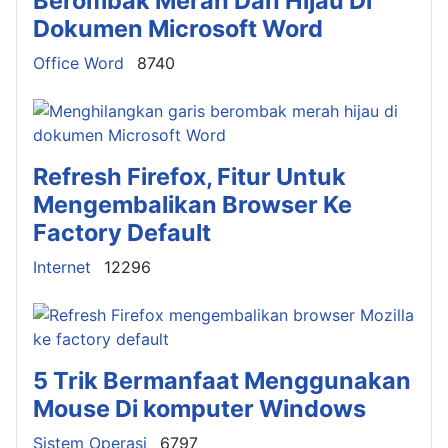
Berombak Merah Dan Hijau Di
Dokumen Microsoft Word
Details
Office Word
8740
Refresh Firefox, Fitur Untuk
Mengembalikan Browser Ke
Factory Default
Details
Internet
12296
5 Trik Bermanfaat Menggunakan
Mouse Di komputer Windows
Details
Sistem Operasi
6797