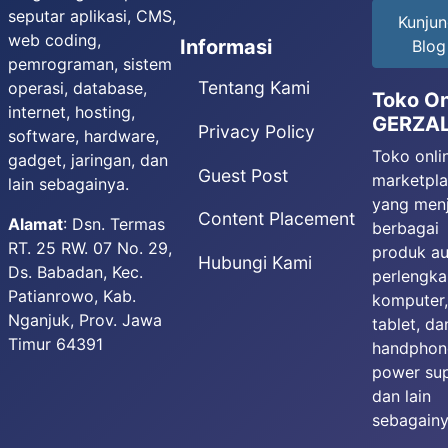
seputar aplikasi, CMS,
Kunjun
web coding,
Informasi
Blog
pemrograman, sistem
Tentang Kami
operasi, database,
Toko On
internet, hosting,
GERZA
Privacy Policy
software, hardware,
Toko onli
gadget, jaringan, dan
Guest Post
marketpl
lain sebagainya.
yang menj
Content Placement
Alamat
: Dsn. Termas
berbagai
RT. 25 RW. 07 No. 29,
produk au
Hubungi Kami
Ds. Babadan, Kec.
perlengk
Patianrowo, Kab.
komputer
Nganjuk, Prov. Jawa
tablet, da
Timur 64391
handphon
power sup
dan lain
sebagainy