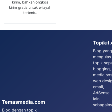
kirim, bahkan ongkos
kirim gratis untuk wilayah
tertentu.
Topikit
Blog yan
mengulas
topik sep
blogging,
media sosi
web desig
email,
AdSense,
lain
Temasmedia.com
sebagainy
Blog dengan topik