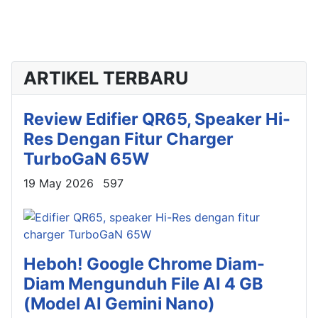
ARTIKEL TERBARU
Review Edifier QR65, Speaker Hi-
Res Dengan Fitur Charger
TurboGaN 65W
Details
19 May 2026
597
Heboh! Google Chrome Diam-
Diam Mengunduh File AI 4 GB
(Model AI Gemini Nano)