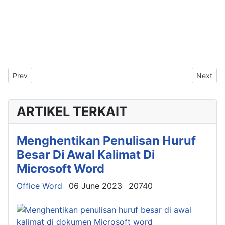
Previous article: Membuat Flowchart (Bagan Alir) Di Microsoft W
Next art
Prev
Next
ARTIKEL TERKAIT
Menghentikan Penulisan Huruf
Besar Di Awal Kalimat Di
Microsoft Word
Details
Office Word
06 June 2023
20740