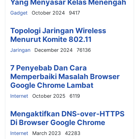
Yang Menyasar Kelas Menengah
Details
Gadget
October 2024
9417
Topologi Jaringan Wireless
Menurut Komite 802.11
Details
Jaringan
December 2024
76136
7 Penyebab Dan Cara
Memperbaiki Masalah Browser
Google Chrome Lambat
Details
Internet
October 2025
6119
Mengaktifkan DNS-over-HTTPS
Di Browser Google Chrome
Details
Internet
March 2023
42283