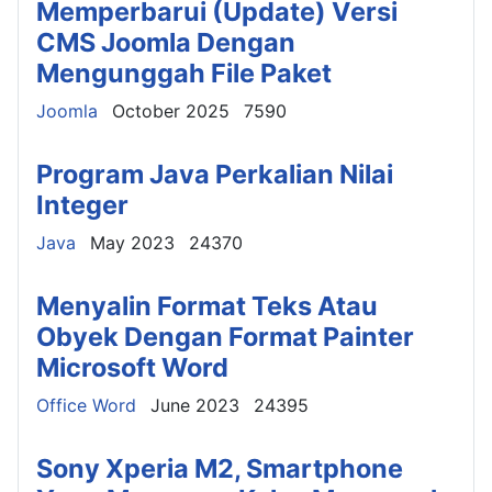
Memperbarui (Update) Versi
CMS Joomla Dengan
Mengunggah File Paket
Details
Joomla
October 2025
7590
Program Java Perkalian Nilai
Integer
Details
Java
May 2023
24370
Menyalin Format Teks Atau
Obyek Dengan Format Painter
Microsoft Word
Details
Office Word
June 2023
24395
Sony Xperia M2, Smartphone