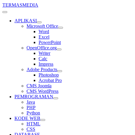
TERMASMEDIA
APLIKASI
Microsoft Office
Word
Excel
PowerPoint
OpenOffice.org
Writer
Calc
Impress
Adobe Products
Photoshop
Acrobat Pro
CMS Joomla
CMS WordPress
PEMROGRAMAN
Java
PHP
Python
KODE WEB
HTML
CSS
DATABASE