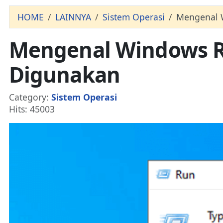
HOME
LAINNYA
Sistem Operasi
Mengenal W
Mengenal Windows Ru
Digunakan
Details
Category:
Sistem Operasi
Hits: 45003