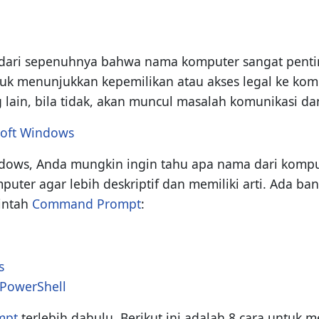
adari sepenuhnya bahwa nama komputer sangat pent
 menunjukkan kepemilikan atau akses legal ke komp
lain, bila tidak, akan muncul masalah komunikasi dan 
oft Windows
ndows, Anda mungkin ingin tahu apa nama dari kompu
uter agar lebih deskriptif dan memiliki arti. Ada 
intah
Command Prompt
:
s
PowerShell
mpt
terlebih dahulu. Berikut ini adalah 8 cara unt